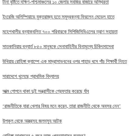
টানা বৃষ্টিতে দক্ষিণ-পশ্চিমাঞ্চলের ১০ জেলায় সবজির বাজারে অস্থিরতা
ইংরেজি অলিম্পিয়াডে যুক্তরাজ্য হতে সমুদ্রকন্যা ফিরলেন মেডেল হাতে
মহেশখালীর বন্যাকবলিত ৭০০ পরিবারকে সিপিজিসিবিএলের ত্রাণ সহায়তা
সাতকানিয়ায় বন্যার্ত ৮৫০ মানুষকে সেনাবাহিনীর বিনামূল্যে চিকিৎসাসেবা
উখিয়ায় রোহিঙ্গা ক্যাম্পে এক মাদ্রাসাভবনের ওপর পাহাড় ধসে পাঁচ শিক্ষার্থী নিহত
সারাদেশে খুলেছে প্রাথমিক বিদ্যালয়
আত্ম গোপনে থাকা দুই সন্ত্রাসীকে গ্রেফতার করেছে র্যাব
‘রাজনীতিকে যারা খেলার বিষয় মনে করেন, তারা রাজনীতি থেকে অবসর নেন’
উপকূল থেকে অস্ত্রসহ জলদস্যু আটক
রোহিঙ্গা আগমনের ৫ বছর আজ :প্রত্যাবাসন কতদূর?