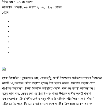
নিউজ রুম
/ ১৬৭ বার পড়ছে
আপলোড : শনিবার, ০৮ অগাস্ট ২০২৬, ০৪:২০ পূর্বাহ্ন
শেয়ার
হাসান ইসমাইল : বান্দরবানের রুমা, রোয়াংছড়ি, থানচি উপজেলায় পর্যটকদের ভ্রমণে নিষেধাজ্ঞা
আগামী ১২ নভেম্বর পর্যন্ত বাড়ানো হয়েছে নিরাপত্তার কারনে।মঙ্গলবার সন্ধ্যায় জেলা
প্রশাসক ইয়াছমিন পারভীন তিবরীজি স্বাক্ষরিত একটি প্রজ্ঞাপনে বিষয়টি জানানো হয়।
সূত্রে জানা যায়, জেলার রুমা-রোয়াংছড়ি এবং থানচি উপজেলার সীমান্তবর্তী পাহাড়ি
এলাকাগুলোতে যৌথবাহিনীর জঙ্গি ও সন্ত্রাসবিরোধী অভিযান পরিচালিত হচ্ছে। সাঁড়াশি
অভিযানে নিরাপত্তা বিবেচনায় পর্যটকদের ভ্রমণে সাময়িক নিষেধাজ্ঞা আরোপ করা হয়।