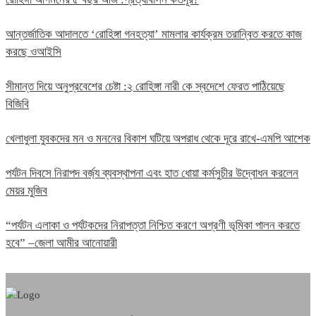
আন্তর্জাতিক আদালতে ‘রোহিঙ্গা গনহত্যা’ মামলার কার্যক্রম তরান্বিত করতে কাজ
করছে ওআইসি
সীমান্ত দিয়ে অনুপ্রবেশের চেষ্টা :২ রোহিঙ্গা নারী কে স্বদেশে ফেরত পাঠিয়েছে
বিজিবি
খেলাধুলা যুবকদের মন ও মননের বিকাশ ঘটিয়ে অপরাধ থেকে দূরে রাখে-এমপি আশেক
পর্যটন দিবসে নিরাপদ বর্জ্য ব্যবস্থাপনা এবং হাত ধোয়া কর্মসুচীর উদ্বোধন করলেন
মেয়র মুজিব
“পর্যটন এলাকা ও পর্যটকদের নিরাপত্তা নিশ্চিত করণে অগ্রণী ভূমিকা পালন করতে
হবে” –জেলা আমীর আনোয়ারী