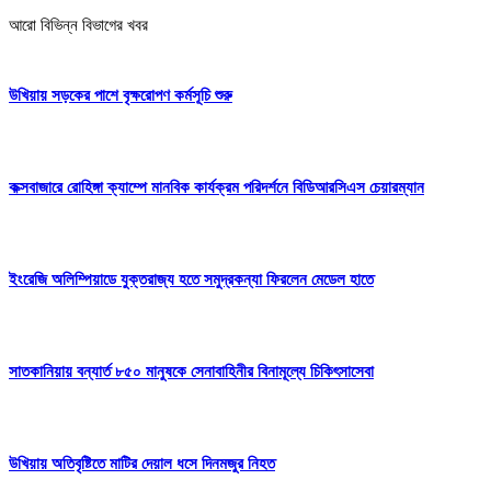
আরো বিভিন্ন বিভাগের খবর
উখিয়ায় সড়কের পাশে বৃক্ষরোপণ কর্মসূচি শুরু
কক্সবাজারে রোহিঙ্গা ক্যাম্পে মানবিক কার্যক্রম পরিদর্শনে বিডিআরসিএস চেয়ারম্যান
ইংরেজি অলিম্পিয়াডে যুক্তরাজ্য হতে সমুদ্রকন্যা ফিরলেন মেডেল হাতে
সাতকানিয়ায় বন্যার্ত ৮৫০ মানুষকে সেনাবাহিনীর বিনামূল্যে চিকিৎসাসেবা
উখিয়ায় অতিবৃষ্টিতে মাটির দেয়াল ধসে দিনমজুর নিহত