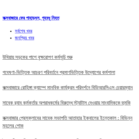
কক্সবাজারে ফের পাহাড়ধস, গৃহবধূ নিহত
সর্বশেষ খবর
জনপ্রিয় খবর
উখিয়ায় সড়কের পাশে বৃক্ষরোপণ কর্মসূচি শুরু
গবেষণা-ভিত্তিক আচরণ পরিবর্তনে প্রমাণভিত্তিক উদ্যোগের কর্মশালা
কক্সবাজারে রোহিঙ্গা ক্যাম্পে মানবিক কার্যক্রম পরিদর্শনে বিডিআরসিএস চেয়ারম্যান
সাবেক র‍্যাব কর্মকর্তার অপরাধকর্মের বিরুদ্ধে স্ট্যাটাস দেওয়ায় সাংবাদিককে হুমকি
কক্সবাজার প্রেসক্লাবের সাবেক সভাপতি আতাহার ইকবালের ইন্তেকাল : বিভিন্ন
মহলের শোক