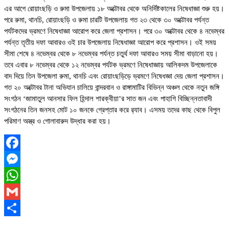
এর আগে রোয়াংছড়ি ও রুমা উপজেলায় ১৮ অক্টোবর থেকে অনির্দিষ্টকালের নিষেধাজ্ঞা শুরু হয়।
পরে রুমা, থানচি, রোয়াংছড়ি ও রুমা চারটি উপজেলায় গত ২৩ থেকে ৩০ অক্টোবর পর্যন্ত
পর্যটকদের ভ্রমণে নিষেধাজ্ঞা আরোপ করে জেলা প্রশাসন। পরে ৩০ অক্টোবর থেকে ৪ নভেম্বর
পর্যন্ত তৃতীয় দফা আবারও ওই চার উপজেলায় নিষেধাজ্ঞা আরোপ করে প্রশাসন। ওই সময়
সীমা শেষে ৪ নভেম্বর থেকে ৮ নভেম্বর পর্যন্ত চতুর্থ দফা আবারও সময় সীমা বাড়ানো হয়।
তবে এবার ৮ নভেম্বর থেকে ১২ নভেম্বর পর্যটক ভ্রমণে নিষেধাজ্ঞায় আলিকদম উপজেলাকে
বাদ দিয়ে তিন উপজেলা রুমা, থানচি এবং রোয়াংছড়িড়ে ভ্রমণে নিষেধজ্ঞা দেয় জেলা প্রশাসন।
গত ২০ অক্টোবর টানা অভিযান চালিয়ে বান্দরবান ও রাঙ্গামাটির বিভিন্ন অঞ্চল থেকে নতুন জঙ্গি
সংগঠন ‘জামাতুল আনসার ফিল হিন্দাল শারক্বীয়া’র সাত জন এবং পাহাগি বিচ্ছিন্নতাবাদী
সংগঠনের তিন জনসহ মোট ১০ জনকে গ্রেপ্তার করে র‌্যাব। এসময় তদের কাছ থেকে বিপুল
পরিমাণ অস্ত্র ও গোলাবারুদ উদ্ধার করা হয়।
Facebook
Messenger
WhatsApp
Gmail
Share