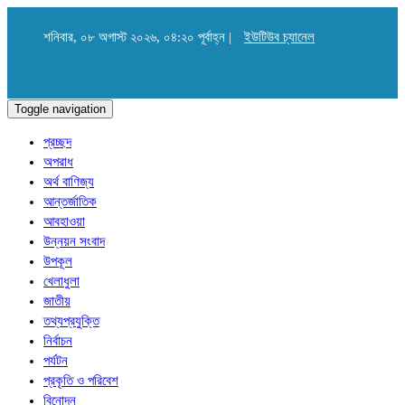
শনিবার, ০৮ অগাস্ট ২০২৬, ০৪:২০ পূর্বাহ্ন |
ইউটিউব চ্যানেল
Toggle navigation
প্রচ্ছদ
অপরাধ
অর্থ বাণিজ্য
আন্তর্জাতিক
আবহাওয়া
উন্নয়ন সংবাদ
উপকূল
খেলাধুলা
জাতীয়
তথ্যপ্রযুক্তি
নির্বাচন
পর্যটন
প্রকৃতি ও পরিবেশ
বিনোদন