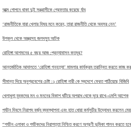
আত্ম গোপনে থাকা দুই সন্ত্রাসীকে গ্রেফতার করেছে র্যাব
‘রাজনীতিকে যারা খেলার বিষয় মনে করেন, তারা রাজনীতি থেকে অবসর নেন’
উপকূল থেকে অস্ত্রসহ জলদস্যু আটক
রোহিঙ্গা আগমনের ৫ বছর আজ :প্রত্যাবাসন কতদূর?
আন্তর্জাতিক আদালতে ‘রোহিঙ্গা গনহত্যা’ মামলার কার্যক্রম তরান্বিত করতে কাজ
সীমান্ত দিয়ে অনুপ্রবেশের চেষ্টা :২ রোহিঙ্গা নারী কে স্বদেশে ফেরত পাঠিয়েছে বিজিবি
খেলাধুলা যুবকদের মন ও মননের বিকাশ ঘটিয়ে অপরাধ থেকে দূরে রাখে-এমপি আশেক
পর্যটন দিবসে নিরাপদ বর্জ্য ব্যবস্থাপনা এবং হাত ধোয়া কর্মসুচীর উদ্বোধন করলেন মেয়
“পর্যটন এলাকা ও পর্যটকদের নিরাপত্তা নিশ্চিত করণে অগ্রণী ভূমিকা পালন করতে 