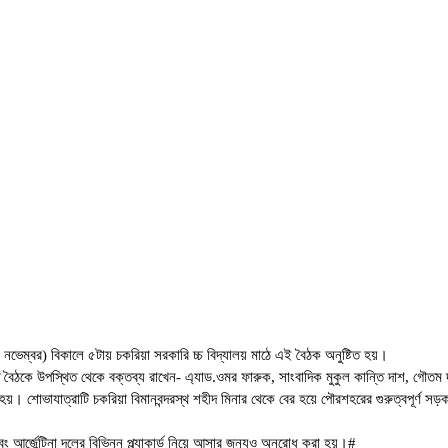
৮ নভেম্বর) বিকালে ৫টায় চকরিয়া সরকারি চ্চ বিদ্যালয় মাঠে এই বৈঠক অনুষ্টিত হয়।
তি বৈঠকে উপস্থিত থেকে বক্তব্য রাখেন- এ্যাড.ওমর ফারুক, সাংবাদিক মুকুল কান্তি দাশ, গৌতম 
 শোভাযাত্রাটি চকরিয়া বিমানবন্দরস্থ শহীদ মিনার থেকে বের হয়ে পৌরশহরের গুরুত্বপূর্ণ সড়ক প
 আর্জেন্টিনা দলের বিভিন্ন প্ল্যাকার্ড নিয়ে আসার জন্যও অনুরোধ করা হয়।#