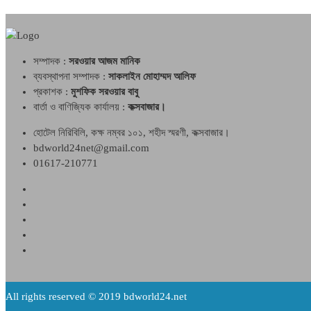
সম্পাদক :
সরওয়ার আজম মানিক
ব্যবস্থাপনা সম্পাদক :
সাকলাইন মোহাম্মদ আলিফ
প্রকাশক :
মুশফিক সরওয়ার বাবু
বার্তা ও বাণিজ্যিক কার্যালয় :
কক্সবাজার।
হোটেল নিরিবিলি, কক্ষ নম্বর ১০১, শহীদ স্মরণী, কক্সবাজার।
bdworld24net@gmail.com
01617-210771
All rights reserved © 2019 bdworld24.net