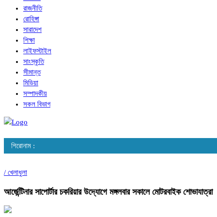
রাজনীতি
রোহিঙ্গা
সারাদেশ
শিক্ষা
লাইফস্টাইল
সাংস্কৃতি
সীমান্ত
মিডিয়া
সম্পাদকীয়
সকল বিভাগ
শিরোনাম :
/
খেলাধুলা
আর্জেন্টিনার সাপোর্টার চকরিয়ার উদ্যোগে মঙ্গলবার সকালে মোটরবাইক শোভাযাত্রা