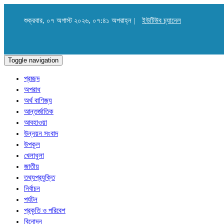
শুক্রবার, ০৭ অগাস্ট ২০২৬, ০৭:৪১ অপরাহ্ন |
ইউটিউব চ্যানেল
Toggle navigation
প্রচ্ছদ
অপরাধ
অর্থ বাণিজ্য
আন্তর্জাতিক
আবহাওয়া
উন্নয়ন সংবাদ
উপকূল
খেলাধুলা
জাতীয়
তথ্যপ্রযুক্তি
নির্বাচন
পর্যটন
প্রকৃতি ও পরিবেশ
বিনোদন