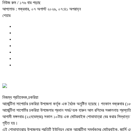
নিউজ রুম
/ ১৭৬ বার পড়ছে
আপলোড : শুক্রবার, ০৭ অগাস্ট ২০২৬, ০৭:৪১ অপরাহ্ন
শেয়ার
নিজম্ব প্রতিবেদক,চকরিয়া
আর্জেন্টিনা সাপোর্চার চকরিয়া উপজেলা কর্তৃক এক বৈঠক অনুষ্টিত হয়েছে। গতকাল শুক্রুবার (১
আর্জেন্টিনা সাপোর্টার চকরিয়া উপজেলার প্রধান সমš^য়ক হারুন আল রশিদের সঞ্চালনায় প্রস্ত
আগামী মঙ্গলবার (২২নভেম্বর) সকাল ১০টায় এক মোটরবাইক শোভাযাত্রা বের করার সিদ্ধান্ত হয়।
গৃহীত হয়।
এই শোভাযাত্রায় উপজেলার প্রতিটি ইউনিয়ন থেকে আর্জেন্টিনা সমর্থকদের মোটরবাইক, জার্সি এবং