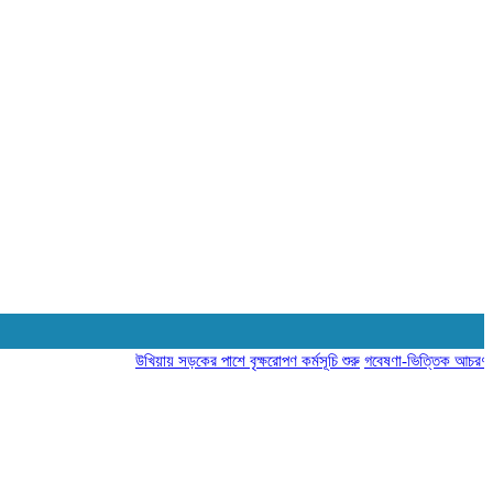
উখিয়ায় সড়কের পাশে বৃক্ষরোপণ কর্মসূচি শুরু
গবেষণা-ভিত্তিক আচরণ পরিবর্ত