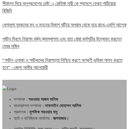
সীমান্ত দিয়ে অনুপ্রবেশের চেষ্টা :২ রোহিঙ্গা নারী কে স্বদেশে ফেরত পাঠিয়েছে
বিজিবি
খেলাধুলা যুবকদের মন ও মননের বিকাশ ঘটিয়ে অপরাধ থেকে দূরে রাখে-এমপি আশেক
পর্যটন দিবসে নিরাপদ বর্জ্য ব্যবস্থাপনা এবং হাত ধোয়া কর্মসুচীর উদ্বোধন করলেন
মেয়র মুজিব
“পর্যটন এলাকা ও পর্যটকদের নিরাপত্তা নিশ্চিত করণে অগ্রণী ভূমিকা পালন করতে
হবে” –জেলা আমীর আনোয়ারী
সম্পাদক :
সরওয়ার আজম মানিক
ব্যবস্থাপনা সম্পাদক :
সাকলাইন মোহাম্মদ আলিফ
প্রকাশক :
মুশফিক সরওয়ার বাবু
বার্তা ও বাণিজ্যিক কার্যালয় :
কক্সবাজার।