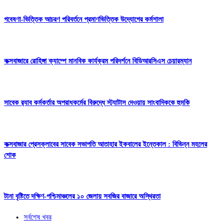
গবেষণা-ভিত্তিক আচরণ পরিবর্তনে প্রমাণভিত্তিক উদ্যোগের কর্মশালা
কক্সবাজারে রোহিঙ্গা ক্যাম্পে মানবিক কার্যক্রম পরিদর্শনে বিডিআরসিএস চেয়ারম্যান
সাবেক র‍্যাব কর্মকর্তার অপরাধকর্মের বিরুদ্ধে স্ট্যাটাস দেওয়ায় সাংবাদিককে হুমকি
কক্সবাজার প্রেসক্লাবের সাবেক সভাপতি আতাহার ইকবালের ইন্তেকাল : বিভিন্ন মহলের
শোক
টানা বৃষ্টিতে দক্ষিণ-পশ্চিমাঞ্চলের ১০ জেলায় সবজির বাজারে অস্থিরতা
সর্বশেষ খবর