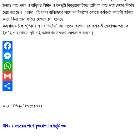
উজাড় করে দখল ও বাড়িঘর নির্মান ও বনভূমি বিক্রয়কারিদের তালিকা করে জমা দেয়ার নির্দেশ
দেয়া হয়েছে। এছাড়া এই দখল বানিজ্যের সাথে বনবিভাগের কোনো কর্মকর্তা কর্মচারী জড়িত
আছে কিনা তাও খতিয়ে দেখতে বলা হয়েছে।
কক্সবাজার চীফ জুডিসিয়াল ম্যাজিষ্ট্রেট আদালতের প্রশাসনিক কর্মকর্তা মোহাম্মদ আশেক
ইলাহি শাহাজাহান নূরী ওই আদেশের সত্যতা নিশ্চিত করেছেন।
Facebook
Messenger
WhatsApp
Gmail
Share
আরো বিভিন্ন বিভাগের খবর
উখিয়ায় সড়কের পাশে বৃক্ষরোপণ কর্মসূচি শুরু