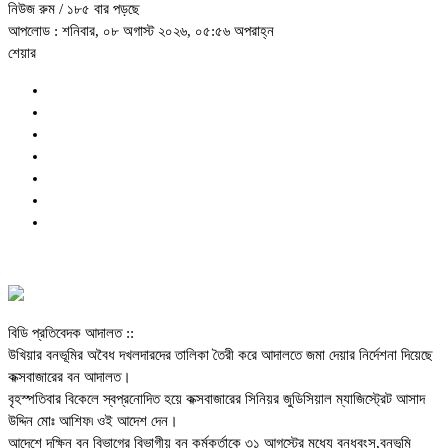
নিউজ রুম
/ ১৮৫ বার পড়ছে
আপলোড : শনিবার, ০৮ অগাস্ট ২০২৬, ০৫:৫৬ অপরাহ্ন
শেয়ার
বিডি প্রতিবেদক আদালত ::
উখিয়ার বনভূমির অবৈধ দখলদারদের তালিকা তৈরী করে আদালতে জমা দেয়ার নির্দেশনা দিয়েছে
কক্সবাজারের বন আদালত।
বৃহস্পতিবার বিকেলে স্বপ্রনোদিত হয়ে কক্সবাজারের সিনিয়র জুডিসিয়াল ম্যাজিস্ট্রেট আসাদ
উদ্দিন মোঃ আশিফ৷ ওই আদেশ দেন।
আদেশে দক্ষিন বন বিভাগের বিভাগীয় বন কর্মকর্তাকে ৩১ আগস্টের মধ্যে বনধ্বংস,বনভূমি