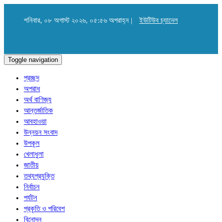
শনিবার, ০৮ অগাস্ট ২০২৬, ০৫:৫৬ অপরাহ্ন |
ইউটিউব চ্যানেল
Toggle navigation
প্রচ্ছদ
অপরাধ
অর্থ বাণিজ্য
আন্তর্জাতিক
আবহাওয়া
উন্নয়ন সংবাদ
উপকূল
খেলাধুলা
জাতীয়
তথ্যপ্রযুক্তি
নির্বাচন
পর্যটন
প্রকৃতি ও পরিবেশ
বিনোদন