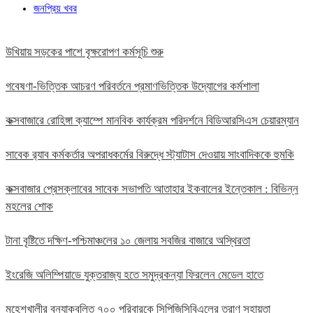
জনপ্রিয় খবর
উখিয়ায় সড়কের পাশে বৃক্ষরোপণ কর্মসূচি শুরু
গবেষণা-ভিত্তিক আচরণ পরিবর্তনে প্রমাণভিত্তিক উদ্যোগের কর্মশালা
কক্সবাজারে রোহিঙ্গা ক্যাম্পে মানবিক কার্যক্রম পরিদর্শনে বিডিআরসিএস চেয়ারম্যান
সাবেক র‍্যাব কর্মকর্তার অপরাধকর্মের বিরুদ্ধে স্ট্যাটাস দেওয়ায় সাংবাদিককে হুমকি
কক্সবাজার প্রেসক্লাবের সাবেক সভাপতি আতাহার ইকবালের ইন্তেকাল : বিভিন্ন
মহলের শোক
টানা বৃষ্টিতে দক্ষিণ-পশ্চিমাঞ্চলের ১০ জেলায় সবজির বাজারে অস্থিরতা
ইংরেজি অলিম্পিয়াডে যুক্তরাজ্য হতে সমুদ্রকন্যা ফিরলেন মেডেল হাতে
মহেশখালীর বন্যাকবলিত ৭০০ পরিবারকে সিপিজিসিবিএলের ত্রাণ সহায়তা