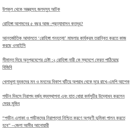
উপকূল থেকে অস্ত্রসহ জলদস্যু আটক
রোহিঙ্গা আগমনের ৫ বছর আজ :প্রত্যাবাসন কতদূর?
আন্তর্জাতিক আদালতে ‘রোহিঙ্গা গনহত্যা’ মামলার কার্যক্রম তরান্বিত করতে কাজ
করছে ওআইসি
সীমান্ত দিয়ে অনুপ্রবেশের চেষ্টা :২ রোহিঙ্গা নারী কে স্বদেশে ফেরত পাঠিয়েছে
বিজিবি
খেলাধুলা যুবকদের মন ও মননের বিকাশ ঘটিয়ে অপরাধ থেকে দূরে রাখে-এমপি আশেক
পর্যটন দিবসে নিরাপদ বর্জ্য ব্যবস্থাপনা এবং হাত ধোয়া কর্মসুচীর উদ্বোধন করলেন
মেয়র মুজিব
“পর্যটন এলাকা ও পর্যটকদের নিরাপত্তা নিশ্চিত করণে অগ্রণী ভূমিকা পালন করতে
হবে” –জেলা আমীর আনোয়ারী