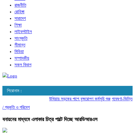
রাজনীতি
রোহিঙ্গা
সারাদেশ
শিক্ষা
লাইফস্টাইল
সাংস্কৃতি
সীমান্ত
মিডিয়া
সম্পাদকীয়
সকল বিভাগ
শিরোনাম :
উখিয়ায় সড়কের পাশে বৃক্ষরোপণ কর্মসূচি শুরু
গবেষণা-ভিত্তিক আচ
/
প্রকৃতি ও পরিবেশ
বনায়নের মাধ্যমে এলাকার চিত্র পাল্টে দিচ্ছে আরডিআরএস