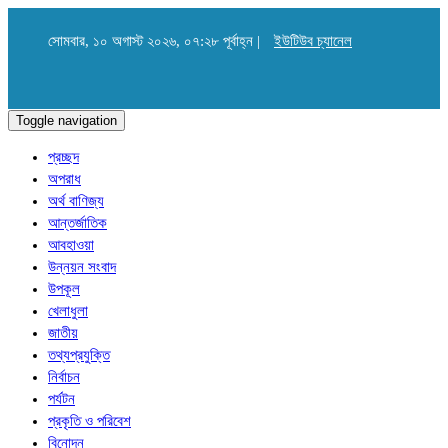
সোমবার, ১০ অগাস্ট ২০২৬, ০৭:২৮ পূর্বাহ্ন |
ইউটিউব চ্যানেল
Toggle navigation
প্রচ্ছদ
অপরাধ
অর্থ বাণিজ্য
আন্তর্জাতিক
আবহাওয়া
উন্নয়ন সংবাদ
উপকূল
খেলাধুলা
জাতীয়
তথ্যপ্রযুক্তি
নির্বাচন
পর্যটন
প্রকৃতি ও পরিবেশ
বিনোদন