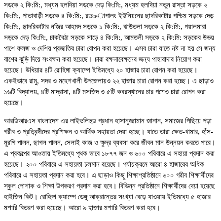
সড়কে ২ কি:মি:, মধ্যম হলদিয়া সড়কে দেড় কি:মি:, মধ্যম হলদিয়া নতুন রাস্তা সড়কে ২
কি:মি:, পাতাবাড়ী সড়কে ৪ কি:মি:, রতœাপালং ইউনিয়নের ছাদরিকাটার পশ্চিম সড়কে দেড়
কি:মি:, ছাদরিকাটার নজির আহমদ সড়কে ১ কি:মি:, ঝাউতলা সড়কে ২ কি:মি:, গয়ালমারা
সড়কে দেড় কি:মি:, চাকবৈঠা সড়কে সাড়ে ৪ কি:মি:, আমতলী সড়কে ২ কি:মি: সড়কের উভয়
পাশে ফলজ ও দেশিয় প্রজাতির চারা রোপন করা হয়েছে। এসব চারা যাতে নষ্ট না হয় সে জন্য
বাশের ঝুড়ি দিয়ে সংরক্ষন করা হয়েছে। চারা রক্ষনাবেক্ষনের জন্য পাহারাদার নিয়োগ করা
হয়েছে। উখিয়ার ৪টি রোহিঙ্গা ক্যাম্পে ইতিমধ্যে ২০ হাজার চারা রোপন করা হয়েছে।
একইভাবে রামু, সদর ও মহেশখালী উপজেলায়ও ২২ হাজার চারা রোপন করা হচ্ছে। এ ছাড়াও
১৬টি বিদ্যালয়, ৪টি মাদ্রাসা, ৪টি মসজিদ ও ৫টি কবরস্থানের চার পশেও চারা রোপন করা
হয়েছে।
আরডিআরএস বাংলাদেশ এর লাইভলিহুড প্রধান হাসানুজ্জামান জানান, সমাজের পিছিয়ে পড়া
গরীব ও প্রতিবন্দীদের প্রশিক্ষন ও আর্থিক সহায়তা দেয়া হচ্ছে। যাতে তারা ক্ষেত-খামার, হাঁস-
মুরগি পালন, ছাগল পালন, সেলাই কাজ ও ক্ষুদ্র ব্যবসা করে জীবন মান উন্নয়ন করতে পারে।
এ প্রকল্পের আওতায় ইতিমধ্যে পৃথক ভাবে ১৮৭৭ জন ও ৬০০ পরিবারে এ সহায়া প্রদান করা
হয়েছে। ২০০ পরিবারে এ সহায়তা চলমান রয়েছে। পর্যায়ক্রমে আরো ৪ হাজারের অধিক
পরিবারে এ সহায়তা প্রদান করা হবে। এ ছাড়াও কিছু শিক্ষাপ্রতিষ্ঠানে ৬০০ গরীব শিক্ষার্থীদের
স্কুল পোশাক ও শিক্ষা উপকরণ প্রদান করা হবে। বিভিন্ন প্রতিষ্ঠানে শিক্ষার্থীদের দেয়া হয়েছে
হাইজিন কিট। রোহিঙ্গা ক্যাম্পে ডেঙ্গু আক্রান্তের সংখ্যা বেড়ে যাওয়ায় ইতিমধ্যে ৫ হাজার
মশারি বিতরণ করা হয়েছে। আরো ৯ হাজার মশারি বিতরণ করা হবে।