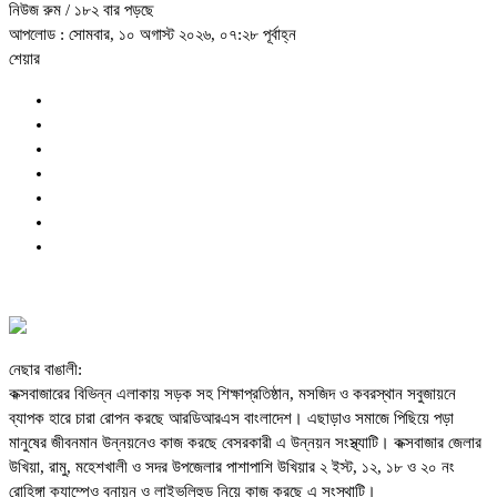
নিউজ রুম
/ ১৮২ বার পড়ছে
আপলোড : সোমবার, ১০ অগাস্ট ২০২৬, ০৭:২৮ পূর্বাহ্ন
শেয়ার
নেছার বাঙালী:
কক্সবাজারের বিভিন্ন এলাকায় সড়ক সহ শিক্ষাপ্রতিষ্ঠান, মসজিদ ও কবরস্থান সবুজায়নে
ব্যাপক হারে চারা রোপন করছে আরডিআরএস বাংলাদেশ। এছাড়াও সমাজে পিছিয়ে পড়া
মানুষের জীবনমান উন্নয়নেও কাজ করছে বেসরকারী এ উন্নয়ন সংস্থ্যাটি। কক্সবাজার জেলার
উখিয়া, রামু, মহেশখালী ও সদর উপজেলার পাশাপাশি উখিয়ার ২ ইস্ট, ১২, ১৮ ও ২০ নং
রোহিঙ্গা ক্যাম্পেও বনায়ন ও লাইভলিহুড নিয়ে কাজ করছে এ সংস্থাটি।