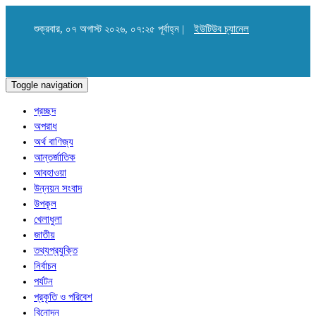
শুক্রবার, ০৭ অগাস্ট ২০২৬, ০৭:২৫ পূর্বাহ্ন |
ইউটিউব চ্যানেল
Toggle navigation
প্রচ্ছদ
অপরাধ
অর্থ বাণিজ্য
আন্তর্জাতিক
আবহাওয়া
উন্নয়ন সংবাদ
উপকূল
খেলাধুলা
জাতীয়
তথ্যপ্রযুক্তি
নির্বাচন
পর্যটন
প্রকৃতি ও পরিবেশ
বিনোদন