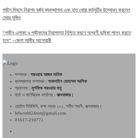
পর্যটন দিবসে নিরাপদ বর্জ্য ব্যবস্থাপনা এবং হাত ধোয়া কর্মসুচীর উদ্বোধন করলেন
মেয়র মুজিব
“পর্যটন এলাকা ও পর্যটকদের নিরাপত্তা নিশ্চিত করণে অগ্রণী ভূমিকা পালন করতে
হবে” –জেলা আমীর আনোয়ারী
সম্পাদক :
সরওয়ার আজম মানিক
ব্যবস্থাপনা সম্পাদক :
সাকলাইন মোহাম্মদ আলিফ
প্রকাশক :
মুশফিক সরওয়ার বাবু
বার্তা ও বাণিজ্যিক কার্যালয় :
কক্সবাজার।
হোটেল নিরিবিলি, কক্ষ নম্বর ১০১, শহীদ স্মরণী, কক্সবাজার।
bdworld24net@gmail.com
01617-210771