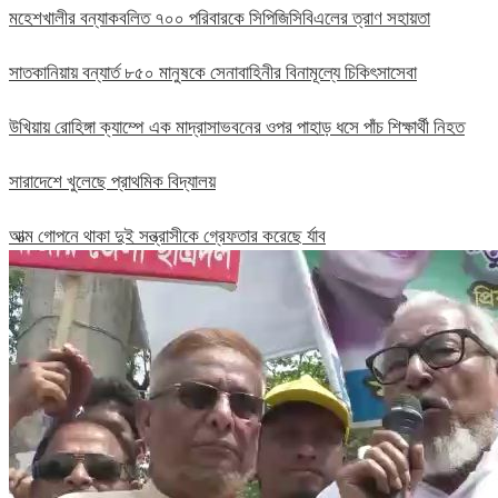
মহেশখালীর বন্যাকবলিত ৭০০ পরিবারকে সিপিজিসিবিএলের ত্রাণ সহায়তা
সাতকানিয়ায় বন্যার্ত ৮৫০ মানুষকে সেনাবাহিনীর বিনামূল্যে চিকিৎসাসেবা
উখিয়ায় রোহিঙ্গা ক্যাম্পে এক মাদ্রাসাভবনের ওপর পাহাড় ধসে পাঁচ শিক্ষার্থী নিহত
সারাদেশে খুলেছে প্রাথমিক বিদ্যালয়
আত্ম গোপনে থাকা দুই সন্ত্রাসীকে গ্রেফতার করেছে র্যাব