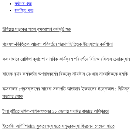
সর্বশেষ খবর
জনপ্রিয় খবর
উখিয়ায় সড়কের পাশে বৃক্ষরোপণ কর্মসূচি শুরু
গবেষণা-ভিত্তিক আচরণ পরিবর্তনে প্রমাণভিত্তিক উদ্যোগের কর্মশালা
কক্সবাজারে রোহিঙ্গা ক্যাম্পে মানবিক কার্যক্রম পরিদর্শনে বিডিআরসিএস চেয়ারম্যান
সাবেক র‍্যাব কর্মকর্তার অপরাধকর্মের বিরুদ্ধে স্ট্যাটাস দেওয়ায় সাংবাদিককে হুমকি
কক্সবাজার প্রেসক্লাবের সাবেক সভাপতি আতাহার ইকবালের ইন্তেকাল : বিভিন্ন
মহলের শোক
টানা বৃষ্টিতে দক্ষিণ-পশ্চিমাঞ্চলের ১০ জেলায় সবজির বাজারে অস্থিরতা
ইংরেজি অলিম্পিয়াডে যুক্তরাজ্য হতে সমুদ্রকন্যা ফিরলেন মেডেল হাতে