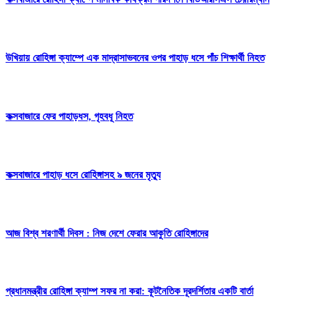
উখিয়ায় রোহিঙ্গা ক্যাম্পে এক মাদ্রাসাভবনের ওপর পাহাড় ধসে পাঁচ শিক্ষার্থী নিহত
কক্সবাজারে ফের পাহাড়ধস, গৃহবধূ নিহত
কক্সবাজারে পাহাড় ধসে রোহিঙ্গাসহ ৯ জনের মৃত্যু
আজ বিশ্ব শরণার্থী দিবস : নিজ দেশে ফেরার আকুতি রোহিঙ্গাদের
প্রধানমন্ত্রীর রোহিঙ্গা ক্যাম্প সফর না করা: কূটনৈতিক দূরদর্শিতার একটি বার্তা