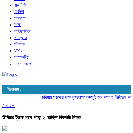
রাজনীতি
রোহিঙ্গা
সারাদেশ
শিক্ষা
লাইফস্টাইল
সাংস্কৃতি
সীমান্ত
মিডিয়া
সম্পাদকীয়
সকল বিভাগ
শিরোনাম :
উখিয়ায় সড়কের পাশে বৃক্ষরোপণ কর্মসূচি শুরু
গবেষণা-ভিত্তিক আচরণ পর
/
রোহিঙ্গা
উখিয়ার ট্রাক খাদে পড়ে ২ রোহিঙ্গা কিশোরী নিহত