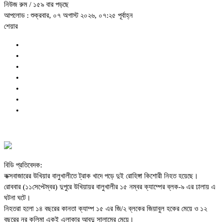
নিউজ রুম
/ ১৫৯ বার পড়ছে
আপলোড : শুক্রবার, ০৭ অগাস্ট ২০২৬, ০৭:২৫ পূর্বাহ্ন
শেয়ার
বিডি প্রতিবেদক:
কক্সবাজারের উখিয়ার বালুখালীতে ট্রাক খাদে পড়ে দুই রোহিঙ্গা কিশোরী নিহত হয়েছে।
রোববার (১১সেপ্টেম্বর) দুপুরে উখিয়ায়র বালুখালীর ১৫ নম্বর ক্যাম্পের ব্লক-৯ এর ঢালায় এ
ঘটনা ঘটে।
নিহতরা হলো ১৪ বছরের কানতা ক্যাম্প ১৫ এর জি/২ ব্লকের জিয়াবুল হকের মেয়ে ও ১২
বছরের নুর কলিমা একই এলাকার আবদু সালামের মেয়ে।