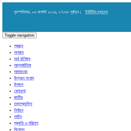
বৃহস্পতিবার, ০৬ অগাস্ট ২০২৬, ০৭:৩৮ পূর্বাহ্ন |
ইউটিউব চ্যানেল
Toggle navigation
প্রচ্ছদ
অপরাধ
অর্থ বাণিজ্য
আন্তর্জাতিক
আবহাওয়া
উন্নয়ন সংবাদ
উপকূল
খেলাধুলা
জাতীয়
তথ্যপ্রযুক্তি
নির্বাচন
পর্যটন
প্রকৃতি ও পরিবেশ
বিনোদন