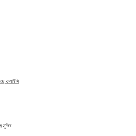
 করছে ওআইসি
র মুজিব