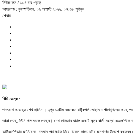
নিউজ রুম
/ ১৩৪ বার পড়ছে
আপলোড : বৃহস্পতিবার, ০৬ অগাস্ট ২০২৬, ০৭:৩৮ পূর্বাহ্ন
শেয়ার
বিডি ডেস্ক :
পদত্যাগ করেছেন শেখ হাসিনা। দুপুর ১২টায় বঙ্গভবনে রাষ্ট্রপতি মোহাম্মদ শাহাবুদ্দিনের ক
জানা গেছে, তিনি পশ্চিমবঙ্গে গেছেন। শেখ হাসিনার ঘনিষ্ঠ একটি সূত্র বার্তা সংস্থা এএফ
আইএসপিআর জানিয়েছে, চলমান পরিস্থিতি নিয়ে বিকেল সাড়ে ৪টায় জনগণের উদ্দেশে বক্তব্য