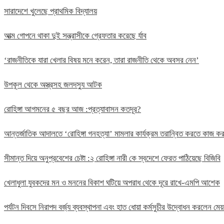
সারাদেশে খুলেছে প্রাথমিক বিদ্যালয়
আত্ম গোপনে থাকা দুই সন্ত্রাসীকে গ্রেফতার করেছে র্যাব
‘রাজনীতিকে যারা খেলার বিষয় মনে করেন, তারা রাজনীতি থেকে অবসর নেন’
উপকূল থেকে অস্ত্রসহ জলদস্যু আটক
রোহিঙ্গা আগমনের ৫ বছর আজ :প্রত্যাবাসন কতদূর?
আন্তর্জাতিক আদালতে ‘রোহিঙ্গা গনহত্যা’ মামলার কার্যক্রম তরান্বিত করতে কাজ
সীমান্ত দিয়ে অনুপ্রবেশের চেষ্টা :২ রোহিঙ্গা নারী কে স্বদেশে ফেরত পাঠিয়েছে বিজিবি
খেলাধুলা যুবকদের মন ও মননের বিকাশ ঘটিয়ে অপরাধ থেকে দূরে রাখে-এমপি আশেক
পর্যটন দিবসে নিরাপদ বর্জ্য ব্যবস্থাপনা এবং হাত ধোয়া কর্মসুচীর উদ্বোধন করলেন মেয়