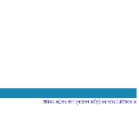
উখিয়ায় সড়কের পাশে বৃক্ষরোপণ কর্মসূচি শুরু
গবেষণা-ভিত্তিক আচরণ পরিব