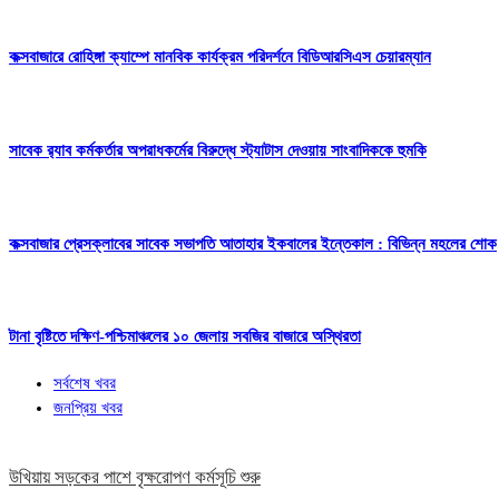
কক্সবাজারে রোহিঙ্গা ক্যাম্পে মানবিক কার্যক্রম পরিদর্শনে বিডিআরসিএস চেয়ারম্যান
সাবেক র‍্যাব কর্মকর্তার অপরাধকর্মের বিরুদ্ধে স্ট্যাটাস দেওয়ায় সাংবাদিককে হুমকি
কক্সবাজার প্রেসক্লাবের সাবেক সভাপতি আতাহার ইকবালের ইন্তেকাল : বিভিন্ন মহলের শোক
টানা বৃষ্টিতে দক্ষিণ-পশ্চিমাঞ্চলের ১০ জেলায় সবজির বাজারে অস্থিরতা
সর্বশেষ খবর
জনপ্রিয় খবর
উখিয়ায় সড়কের পাশে বৃক্ষরোপণ কর্মসূচি শুরু