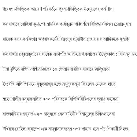
গবেষণা-ভিত্তিক আচরণ পরিবর্তনে প্রমাণভিত্তিক উদ্যোগের কর্মশালা
কক্সবাজারে রোহিঙ্গা ক্যাম্পে মানবিক কার্যক্রম পরিদর্শনে বিডিআরসিএস চেয়ারম্যান
সাবেক র‍্যাব কর্মকর্তার অপরাধকর্মের বিরুদ্ধে স্ট্যাটাস দেওয়ায় সাংবাদিককে হুমকি
কক্সবাজার প্রেসক্লাবের সাবেক সভাপতি আতাহার ইকবালের ইন্তেকাল : বিভিন্ন 
টানা বৃষ্টিতে দক্ষিণ-পশ্চিমাঞ্চলের ১০ জেলায় সবজির বাজারে অস্থিরতা
ইংরেজি অলিম্পিয়াডে যুক্তরাজ্য হতে সমুদ্রকন্যা ফিরলেন মেডেল হাতে
মহেশখালীর বন্যাকবলিত ৭০০ পরিবারকে সিপিজিসিবিএলের ত্রাণ সহায়তা
সাতকানিয়ায় বন্যার্ত ৮৫০ মানুষকে সেনাবাহিনীর বিনামূল্যে চিকিৎসাসেবা
উখিয়ায় রোহিঙ্গা ক্যাম্পে এক মাদ্রাসাভবনের ওপর পাহাড় ধসে পাঁচ শিক্ষার্থী নিহত