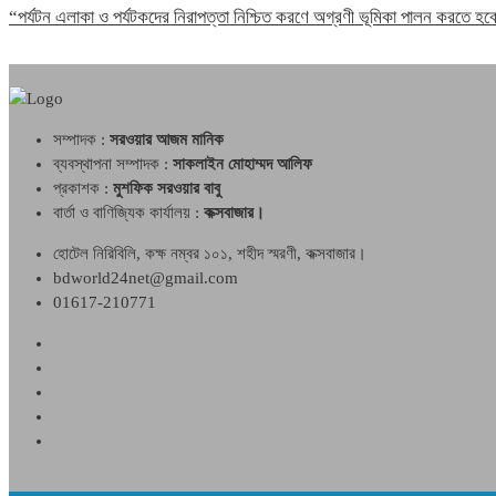
“পর্যটন এলাকা ও পর্যটকদের নিরাপত্তা নিশ্চিত করণে অগ্রণী ভূমিকা পালন করতে 
সম্পাদক :
সরওয়ার আজম মানিক
ব্যবস্থাপনা সম্পাদক :
সাকলাইন মোহাম্মদ আলিফ
প্রকাশক :
মুশফিক সরওয়ার বাবু
বার্তা ও বাণিজ্যিক কার্যালয় :
কক্সবাজার।
হোটেল নিরিবিলি, কক্ষ নম্বর ১০১, শহীদ স্মরণী, কক্সবাজার।
bdworld24net@gmail.com
01617-210771