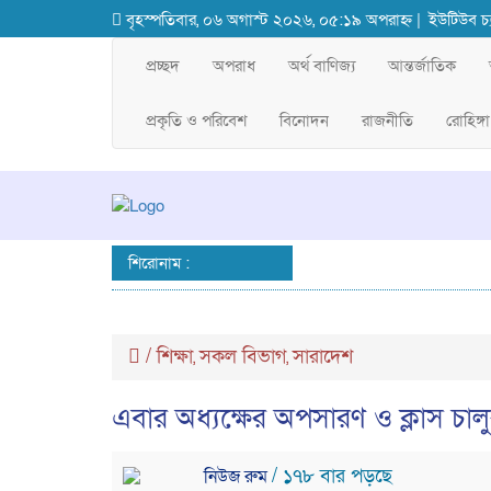
বৃহস্পতিবার, ০৬ অগাস্ট ২০২৬, ০৫:১৯ অপরাহ্ন |
ইউটিউব চ্
প্রচ্ছদ
অপরাধ
অর্থ বাণিজ্য
আন্তর্জাতিক
প্রকৃতি ও পরিবেশ
বিনোদন
রাজনীতি
রোহিঙ্গা
শিরোনাম :
/
শিক্ষা
সকল বিভাগ
সারাদেশ
,
,
এবার অধ্যক্ষের অপসারণ ও ক্লাস চালুর
/ ১৭৮ বার পড়ছে
নিউজ রুম