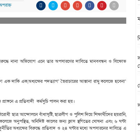
অপরাহ্ন
ম
ব
স
বিরুদ্ধে নানা অভিযোগ এনে তার অপসারণের দাবিতে মানববন্ধন ও বিক্ষোভ
‘দফা এক দাকি এক,অধ্যক্ষের পদত্যাগ’ স্বৈরাচারের আস্তানা রামু কলেজে হবেনা’
জ
রাঙ্গনে এ প্রতিবাদী কর্মসুচি পালন করা হয়।
স
 বিরোধী ছাত্র আন্দোলনে বাঁধাসৃষ্টি, ছাত্রলীগ ও পুলিশ দিয়ে শিক্ষার্থীদের হয়রানি,
জে অনুপস্থিত, অনিদিষ্ট কালের জন্য ক্লাস স্থগিতের ঘোষনা এবং ৬ ঘন্টা
প
ুর্নীতির অধ্যক্ষের বিরুদ্ধে প্রতিবাদ ও ২৪ ঘন্টার মধ্যে অপসারনের দাবিতে এ