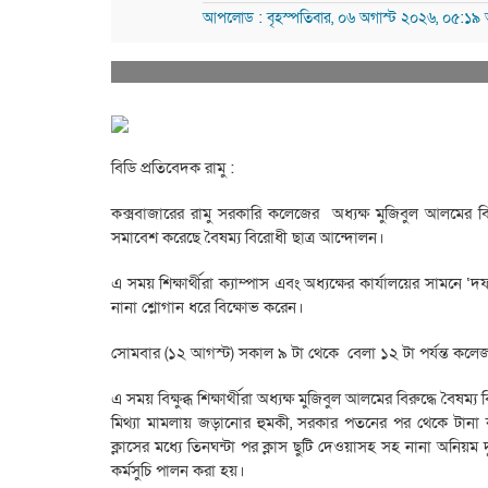
আপলোড : বৃহস্পতিবার, ০৬ অগাস্ট ২০২৬, ০৫:১৯ 
বিডি প্রতিবেদক রামু :
কক্সবাজারের রামু সরকারি কলেজের অধ্যক্ষ মুজিবুল আলমের 
সমাবেশ করেছে বৈষম্য বিরোধী ছাত্র আন্দোলন।
এ সময় শিক্ষার্থীরা ক্যাম্পাস এবং অধ্যক্ষের কার্যালয়ের সামনে 
নানা শ্লোগান ধরে বিক্ষোভ করেন।
সোমবার (১২ আগস্ট) সকাল ৯ টা থেকে বেলা ১২ টা পর্যন্ত কলেজ প্
এ সময় বিক্ষুব্ধ শিক্ষার্থীরা অধ্যক্ষ মুজিবুল আলমের বিরুদ্ধে বৈষম্য
মিথ্যা মামলায় জড়ানোর হুমকী, সরকার পতনের পর থেকে টানা কলে
ক্লাসের মধ্যে তিনঘন্টা পর ক্লাস ছুটি দেওয়াসহ সহ নানা অনিয়ম দ
কর্মসুচি পালন করা হয়।