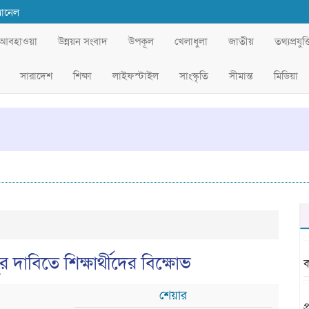
যানেল
আবহাওয়া
উন্নয়ন সংবাদ
উপকূল
খেলাধুলা
জাতীয়
তথ্যপ্রযুক্
সারাদেশ
শিক্ষা
লাইফস্টাইল
সাংস্কৃতি
সীমান্ত
মিডিয়া
 দাবিতে শিক্ষার্থীদের বিক্ষোভ
ক
শেয়ার
প