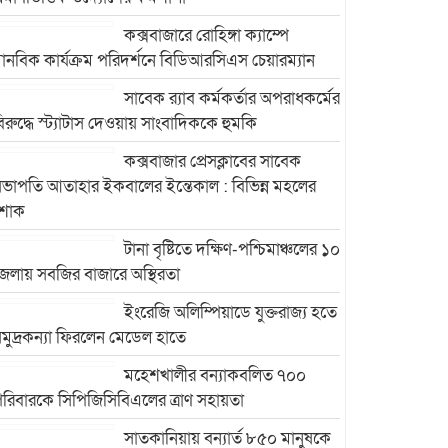
কক্সবাজারে রোহিঙ্গা ক্যাম্পে
ানবিক কার্যক্রম পরিদর্শনে বিডিআরসিএস চেয়ারম্যান
সাবেক র‍্যাব কর্মকর্তার অপরাধকর্মের
িরুদ্ধে স্ট্যাটাস দেওয়ায় সাংবাদিককে হুমকি
কক্সবাজার প্রেসক্লাবের সাবেক
ভাপতি আতাহার ইকবালের ইন্তেকাল : বিভিন্ন মহলের
শোক
টানা বৃষ্টিতে দক্ষিণ-পশ্চিমাঞ্চলের ১০
েলায় সবজির বাজারে অস্থিরতা
ইংরেজি অলিম্পিয়াডে যুক্তরাজ্য হতে
মুদ্রকন্যা ফিরলেন মেডেল হাতে
মহেশখালীর বন্যাকবলিত ৭০০
রিবারকে সিপিজিসিবিএলের ত্রাণ সহায়তা
সাতকানিয়ায় বন্যার্ত ৮৫০ মানুষকে