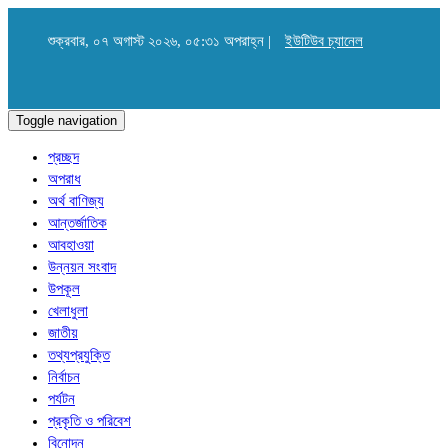
শুক্রবার, ০৭ অগাস্ট ২০২৬, ০৫:৩১ অপরাহ্ন |
ইউটিউব চ্যানেল
Toggle navigation
প্রচ্ছদ
অপরাধ
অর্থ বাণিজ্য
আন্তর্জাতিক
আবহাওয়া
উন্নয়ন সংবাদ
উপকূল
খেলাধুলা
জাতীয়
তথ্যপ্রযুক্তি
নির্বাচন
পর্যটন
প্রকৃতি ও পরিবেশ
বিনোদন