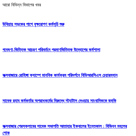
আরো বিভিন্ন বিভাগের খবর
উখিয়ায় সড়কের পাশে বৃক্ষরোপণ কর্মসূচি শুরু
গবেষণা-ভিত্তিক আচরণ পরিবর্তনে প্রমাণভিত্তিক উদ্যোগের কর্মশালা
কক্সবাজারে রোহিঙ্গা ক্যাম্পে মানবিক কার্যক্রম পরিদর্শনে বিডিআরসিএস চেয়ারম্যান
সাবেক র‍্যাব কর্মকর্তার অপরাধকর্মের বিরুদ্ধে স্ট্যাটাস দেওয়ায় সাংবাদিককে হুমকি
কক্সবাজার প্রেসক্লাবের সাবেক সভাপতি আতাহার ইকবালের ইন্তেকাল : বিভিন্ন মহলের
শোক