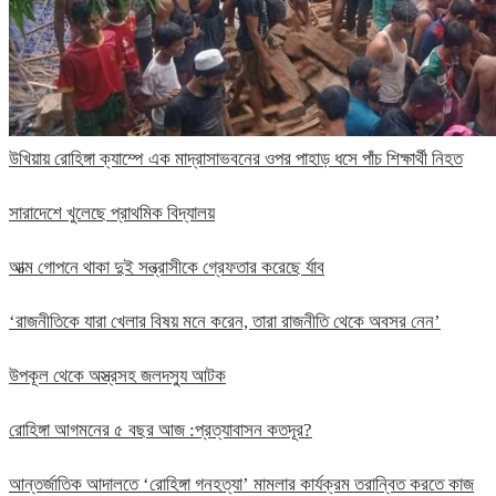
উখিয়ায় রোহিঙ্গা ক্যাম্পে এক মাদ্রাসাভবনের ওপর পাহাড় ধসে পাঁচ শিক্ষার্থী নিহত
সারাদেশে খুলেছে প্রাথমিক বিদ্যালয়
আত্ম গোপনে থাকা দুই সন্ত্রাসীকে গ্রেফতার করেছে র্যাব
‘রাজনীতিকে যারা খেলার বিষয় মনে করেন, তারা রাজনীতি থেকে অবসর নেন’
উপকূল থেকে অস্ত্রসহ জলদস্যু আটক
রোহিঙ্গা আগমনের ৫ বছর আজ :প্রত্যাবাসন কতদূর?
আন্তর্জাতিক আদালতে ‘রোহিঙ্গা গনহত্যা’ মামলার কার্যক্রম তরান্বিত করতে কাজ