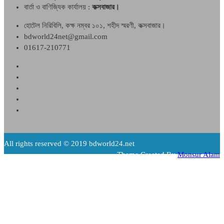
বার্তা ও বাণিজ্যিক কার্যালয় :
কক্সবাজার।
হোটেল নিরিবিলি, কক্ষ নম্বর ১০১, শহীদ স্মরণী, কক্সবাজার।
bdworld24net@gmail.com
01617-210771
All rights reserved © 2019 bdworld24.net
Theme Created By
Monsur Alam