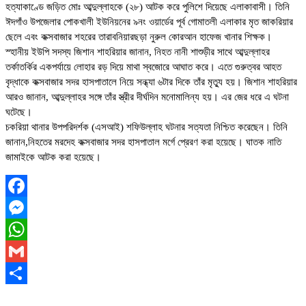
হত্যাকাণ্ডে জড়িত মোঃ আব্দুল্লাহকে (২৮) আটক করে পুলিশে দিয়েছে এলাকাবাসী। তিনি
ঈদগাঁও উপজেলার পোকখালী ইউনিয়নের ৯নং ওয়ার্ডের পূর্ব গোমাতলী এলাকার মৃত জাকরিয়ার
ছেলে এবং কক্সবাজার শহরের তারাবনিয়ারছড়া নুরুল কোরআন হাফেজ খানার শিক্ষক।
স্হানীয় ইউপি সদস্য জিশান শাহরিয়ার জানান, নিহত নানী শাশুড়ীর সাথে আব্দুল্লাহর
তর্কাতর্কির একপর্যায়ে লোহার রড় দিয়ে মাথা স্বজোরে আঘাত করে। এতে গুরুত্বর আহত
বৃদ্ধাকে কক্সবাজার সদর হাসপাতালে নিয়ে সন্ধ্যা ৬টার দিকে তাঁর মৃত্যু হয়। জিশান শাহরিয়ার
আরও জানান, আব্দুল্লাহর সঙ্গে তাঁর স্ত্রীর দীর্ঘদিন মনোমালিন্য হয়। এর জের ধরে এ ঘটনা
ঘটেছে।
চকরিয়া থানার উপপরিদর্শক (এসআই) শফিউল্লাহ ঘটনার সত্যতা নিশ্চিত করেছেন। তিনি
জানান,নিহতের মরদেহ কক্সবাজার সদর হাসপাতাল মর্গে প্রেরণ করা হয়েছে। ঘাতক নাতি
জামাইকে আটক করা হয়েছে।
Facebook
Messenger
WhatsApp
Gmail
Share