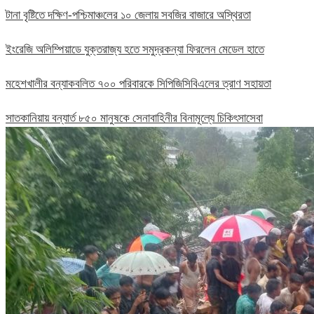
টানা বৃষ্টিতে দক্ষিণ-পশ্চিমাঞ্চলের ১০ জেলায় সবজির বাজারে অস্থিরতা
ইংরেজি অলিম্পিয়াডে যুক্তরাজ্য হতে সমুদ্রকন্যা ফিরলেন মেডেল হাতে
মহেশখালীর বন্যাকবলিত ৭০০ পরিবারকে সিপিজিসিবিএলের ত্রাণ সহায়তা
সাতকানিয়ায় বন্যার্ত ৮৫০ মানুষকে সেনাবাহিনীর বিনামূল্যে চিকিৎসাসেবা