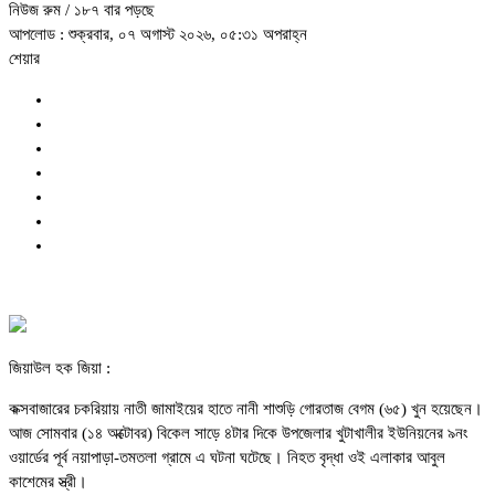
নিউজ রুম
/ ১৮৭ বার পড়ছে
আপলোড : শুক্রবার, ০৭ অগাস্ট ২০২৬, ০৫:৩১ অপরাহ্ন
শেয়ার
জিয়াউল হক জিয়া :
কক্সবাজারের চকরিয়ায় নাতী জামাইয়ের হাতে নানী শাশুড়ি গোরতাজ বেগম (৬৫) খুন হয়েছেন।
আজ সোমবার (১৪ অক্টোবর) বিকেল সাড়ে ৪টার দিকে উপজেলার খুটাখালীর ইউনিয়নের ৯নং
ওয়ার্ডের পূর্ব নয়াপাড়া-তমতলা গ্রামে এ ঘটনা ঘটেছে। নিহত বৃদ্ধা ওই এলাকার আবুল
কাশেমের স্ত্রী।