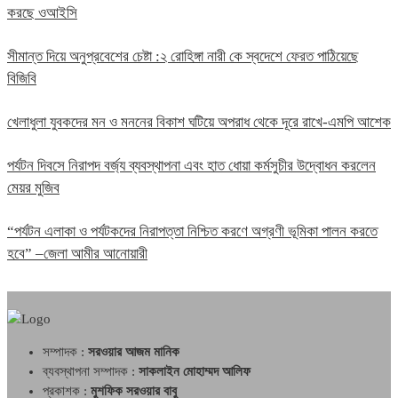
করছে ওআইসি
সীমান্ত দিয়ে অনুপ্রবেশের চেষ্টা :২ রোহিঙ্গা নারী কে স্বদেশে ফেরত পাঠিয়েছে
বিজিবি
খেলাধুলা যুবকদের মন ও মননের বিকাশ ঘটিয়ে অপরাধ থেকে দূরে রাখে-এমপি আশেক
পর্যটন দিবসে নিরাপদ বর্জ্য ব্যবস্থাপনা এবং হাত ধোয়া কর্মসুচীর উদ্বোধন করলেন
মেয়র মুজিব
“পর্যটন এলাকা ও পর্যটকদের নিরাপত্তা নিশ্চিত করণে অগ্রণী ভূমিকা পালন করতে
হবে” –জেলা আমীর আনোয়ারী
সম্পাদক :
সরওয়ার আজম মানিক
ব্যবস্থাপনা সম্পাদক :
সাকলাইন মোহাম্মদ আলিফ
প্রকাশক :
মুশফিক সরওয়ার বাবু