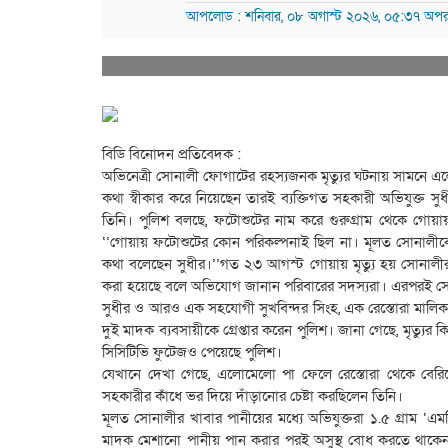
আপলোড : শনিবার, ০৮ অগাস্ট ২০২৬, ০৫:৩৭ অপরা
বিডি বিনোদন প্রতিবেদক :
অভিনেত্রী সোনালী ফোগাটের রহস্যজনক মৃত্যুর ঘটনায় সামনে এলো
কথা স্বীকার করে নিয়েছেন তারই ব্যক্তিগত সহকারী অভিযুক্ত সু
তিনি। পুলিশ বলছে, ফটোশুটের নাম করে গুরুগ্রাম থেকে গোয়া
‘‘গোয়ায় ফটোশুটের কোন পরিকল্পনাই ছিল না। মূলত সোনালীক
কথা বলেছেন সুধীর।’’গত ২৩ আগস্ট গোয়ায় মৃত্যু হয় সোনালীর। প
করা হয়েছে বলে অভিযোগ জানান পরিবারের সদস্যরা। এরপরই সোনালী
সুধীর ও আরও এক সহযোগী সুখবিন্দর সিংহ, এক রেস্তোরা মালিক এ
দুই মাদক ব্যবসায়ীকে গ্রেপ্তার করেন পুলিশ। জানা গেছে, মৃত্যু
সিসিটিভি ফুটেজও পেয়েছে পুলিশ।
যেখানে দেখা গেছে, এলোমেলো পা ফেলে রেস্তোরা থেকে বেরিয়
সহকারীর কাঁধে ভর দিয়ে দাঁড়ানোর চেষ্টা করছিলেন তিনি।
মূলত সোনালীর খাবার পানীয়ের মধ্যে অভিযুক্তরা ১.৫ গ্রাম 
মাদক মেশানো পানীয় পান করার পরই অসুস্থ বোধ করতে থাকেন 