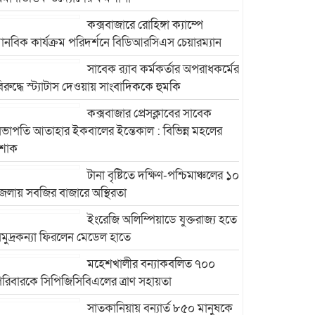
কক্সবাজারে রোহিঙ্গা ক্যাম্পে
ানবিক কার্যক্রম পরিদর্শনে বিডিআরসিএস চেয়ারম্যান
সাবেক র‍্যাব কর্মকর্তার অপরাধকর্মের
িরুদ্ধে স্ট্যাটাস দেওয়ায় সাংবাদিককে হুমকি
কক্সবাজার প্রেসক্লাবের সাবেক
ভাপতি আতাহার ইকবালের ইন্তেকাল : বিভিন্ন মহলের
শোক
টানা বৃষ্টিতে দক্ষিণ-পশ্চিমাঞ্চলের ১০
েলায় সবজির বাজারে অস্থিরতা
ইংরেজি অলিম্পিয়াডে যুক্তরাজ্য হতে
মুদ্রকন্যা ফিরলেন মেডেল হাতে
মহেশখালীর বন্যাকবলিত ৭০০
রিবারকে সিপিজিসিবিএলের ত্রাণ সহায়তা
সাতকানিয়ায় বন্যার্ত ৮৫০ মানুষকে