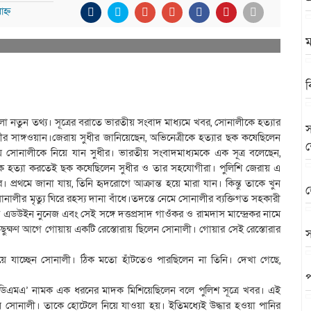
হ্ন
ম
ব
 নতুন তথ্য। সূত্রের বরাতে ভারতীয় সংবাদ মাধ্যমে খবর, সোনালীকে হত্যার
স
ধীর সাঙ্গওয়ান।জেরায় সুধীর জানিয়েছেন, অভিনেত্রীকে হত্যার ছক কষেছিলেন
য় সোনালীকে নিয়ে যান সুধীর। ভারতীয় সংবাদমাধ্যমকে এক সূত্র বলেছেন,
ে হত্যা করতেই ছক কষেছিলেন সুধীর ও তার সহযোগীরা। পুলিশি জেরায় এ
্রথমে জানা যায়, তিনি হৃদরোগে আক্রান্ত হয়ে মারা যান। কিন্তু তাকে খুন
জ
র মৃত্যু ঘিরে রহস্য দানা বাঁধে।তদন্তে নেমে সোনালীর ব্যক্তিগত সহকারী
ডউইন নুনেজ এবং সেই সঙ্গে দত্তপ্রসাদ গাওঁকর ও রামদাস মান্দ্রেকর নামে
র কিছুক্ষণ আগে গোয়ায় একটি রেস্তোরায় ছিলেন সোনালী। গোয়ার সেই রেস্তোরার
স
ে যাচ্ছেন সোনালী। ঠিক মতো হাঁটতেও পারছিলেন না তিনি। দেখা গেছে,
প
‘এমডিএমএ’ নামক এক ধরনের মাদক মিশিয়েছিলেন বলে পুলিশ সূত্রে খবর। এই
সোনালী। তাকে হোটেলে নিয়ে যাওয়া হয়। ইতিমধ্যেই উদ্ধার হওয়া পানির