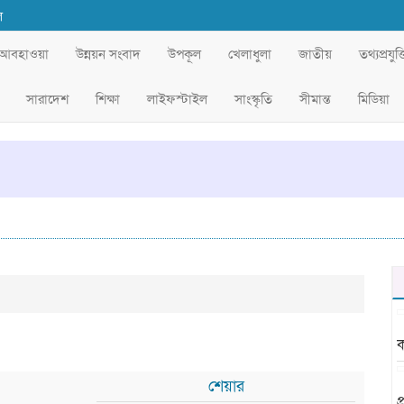
ল
আবহাওয়া
উন্নয়ন সংবাদ
উপকূল
খেলাধুলা
জাতীয়
তথ্যপ্রযুক্
সারাদেশ
শিক্ষা
লাইফস্টাইল
সাংস্কৃতি
সীমান্ত
মিডিয়া
ক
শেয়ার
প