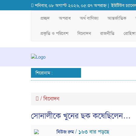
শনিবার, ০৮ অগাস্ট ২০২৬, ০৫:৩৭ অপরাহ্ন |
ইউটিউব চ্যানে
প্রচ্ছদ
অপরাধ
অর্থ বাণিজ্য
আন্তর্জাতিক
প্রকৃতি ও পরিবেশ
বিনোদন
রাজনীতি
রোহিঙ্গা
শিরোনাম :
/
বিনোদন
সোনালীকে খুনের ছক কষেছিলেন…
/ ১৬৩ বার পড়ছে
নিউজ রুম