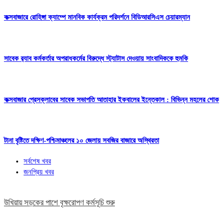
কক্সবাজারে রোহিঙ্গা ক্যাম্পে মানবিক কার্যক্রম পরিদর্শনে বিডিআরসিএস চেয়ারম্যান
সাবেক র‍্যাব কর্মকর্তার অপরাধকর্মের বিরুদ্ধে স্ট্যাটাস দেওয়ায় সাংবাদিককে হুমকি
কক্সবাজার প্রেসক্লাবের সাবেক সভাপতি আতাহার ইকবালের ইন্তেকাল : বিভিন্ন মহলের শোক
টানা বৃষ্টিতে দক্ষিণ-পশ্চিমাঞ্চলের ১০ জেলায় সবজির বাজারে অস্থিরতা
সর্বশেষ খবর
জনপ্রিয় খবর
উখিয়ায় সড়কের পাশে বৃক্ষরোপণ কর্মসূচি শুরু