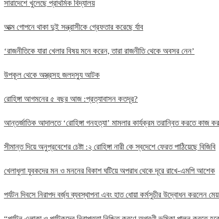
সারাদেশে খুলেছে প্রাথমিক বিদ্যালয়
আত্ম গোপনে থাকা দুই সন্ত্রাসীকে গ্রেফতার করেছে র্যাব
‘রাজনীতিকে যারা খেলার বিষয় মনে করেন, তারা রাজনীতি থেকে অবসর নেন’
উপকূল থেকে অস্ত্রসহ জলদস্যু আটক
রোহিঙ্গা আগমনের ৫ বছর আজ :প্রত্যাবাসন কতদূর?
আন্তর্জাতিক আদালতে ‘রোহিঙ্গা গনহত্যা’ মামলার কার্যক্রম তরান্বিত করতে কাজ
সীমান্ত দিয়ে অনুপ্রবেশের চেষ্টা :২ রোহিঙ্গা নারী কে স্বদেশে ফেরত পাঠিয়েছে বিজিবি
খেলাধুলা যুবকদের মন ও মননের বিকাশ ঘটিয়ে অপরাধ থেকে দূরে রাখে-এমপি আশেক
পর্যটন দিবসে নিরাপদ বর্জ্য ব্যবস্থাপনা এবং হাত ধোয়া কর্মসুচীর উদ্বোধন করলেন মেয়
“পর্যটন এলাকা ও পর্যটকদের নিরাপত্তা নিশ্চিত করণে অগ্রণী ভূমিকা পালন করতে 