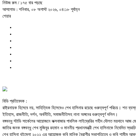
নিউজ রুম
/ ১৭৫ বার পড়ছে
আপলোড : শনিবার, ০৮ অগাস্ট ২০২৬, ০৪:১৮ পূর্বাহ্ন
শেয়ার
বিডি প্রতিবেদক :
রাষ্ট্রনায়ক হিসেবে নয়, সাহিত্যিক হিসেবেও শেখ হাসিনার রয়েছে গুরুত্বপূর্ণ পরিচয়। শত ব্
ইতিহাস, রাজনীতি, দর্শন, অর্থনীতি, সমাজনীতিসহ নানা অঙ্গনের গুরুত্বপূর্ণ দলিল।
বঙ্গবন্ধু স্টাডি সার্কেলের আয়োজনে কক্সবাজার পাবলিক লাইব্রেরির শহীদ দৌলত ময়দানে আজ ম
জাতির জনক বঙ্গবন্ধু শেখ মুজিবুর রহমান ও মাননীয় প্রধানমন্ত্রী শেখ হাসিনাকে নিবেদিত স্ব
শেখ হাসিনা বইমেলা ২০২২ এর আয়োজক কবি মানিক বৈরাগীর সভাপতিত্বে ও কবি শামীম আকতারের