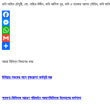
কবি অমিত চৌধুরী, মো. নাছির উদ্দীন, কবি আসিফ নূর, কবি ও গবেষক আলম তৌহিদ, কবি মা
Facebook
Messenger
WhatsApp
Gmail
Share
আরো বিভিন্ন বিভাগের খবর
উখিয়ায় সড়কের পাশে বৃক্ষরোপণ কর্মসূচি শুরু
গবেষণা-ভিত্তিক আচরণ পরিবর্তনে প্রমাণভিত্তিক উদ্যোগের কর্মশালা