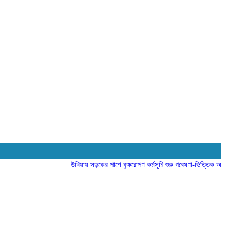
উখিয়ায় সড়কের পাশে বৃক্ষরোপণ কর্মসূচি শুরু
গবেষণা-ভিত্তিক আচরণ পরিব