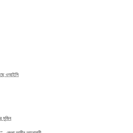
 করছে ওআইসি
র মুজিব
হবে” –জেলা আমীর আনোয়ারী