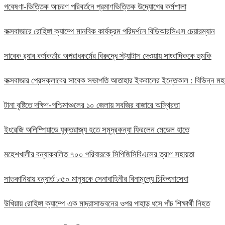
গবেষণা-ভিত্তিক আচরণ পরিবর্তনে প্রমাণভিত্তিক উদ্যোগের কর্মশালা
কক্সবাজারে রোহিঙ্গা ক্যাম্পে মানবিক কার্যক্রম পরিদর্শনে বিডিআরসিএস চেয়ারম্যান
সাবেক র‍্যাব কর্মকর্তার অপরাধকর্মের বিরুদ্ধে স্ট্যাটাস দেওয়ায় সাংবাদিককে হুমকি
কক্সবাজার প্রেসক্লাবের সাবেক সভাপতি আতাহার ইকবালের ইন্তেকাল : বিভিন্ন 
টানা বৃষ্টিতে দক্ষিণ-পশ্চিমাঞ্চলের ১০ জেলায় সবজির বাজারে অস্থিরতা
ইংরেজি অলিম্পিয়াডে যুক্তরাজ্য হতে সমুদ্রকন্যা ফিরলেন মেডেল হাতে
মহেশখালীর বন্যাকবলিত ৭০০ পরিবারকে সিপিজিসিবিএলের ত্রাণ সহায়তা
সাতকানিয়ায় বন্যার্ত ৮৫০ মানুষকে সেনাবাহিনীর বিনামূল্যে চিকিৎসাসেবা
উখিয়ায় রোহিঙ্গা ক্যাম্পে এক মাদ্রাসাভবনের ওপর পাহাড় ধসে পাঁচ শিক্ষার্থী নিহত