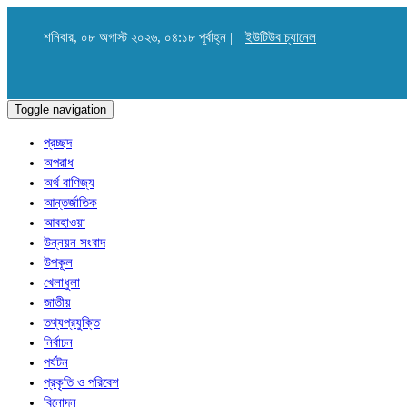
শনিবার, ০৮ অগাস্ট ২০২৬, ০৪:১৮ পূর্বাহ্ন |
ইউটিউব চ্যানেল
Toggle navigation
প্রচ্ছদ
অপরাধ
অর্থ বাণিজ্য
আন্তর্জাতিক
আবহাওয়া
উন্নয়ন সংবাদ
উপকূল
খেলাধুলা
জাতীয়
তথ্যপ্রযুক্তি
নির্বাচন
পর্যটন
প্রকৃতি ও পরিবেশ
বিনোদন