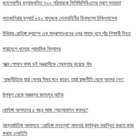
মহেশখালীর বন্যাকবলিত ৭০০ পরিবারকে সিপিজিসিবিএলের ত্রাণ সহায়তা
সাতকানিয়ায় বন্যার্ত ৮৫০ মানুষকে সেনাবাহিনীর বিনামূল্যে চিকিৎসাসেবা
উখিয়ায় রোহিঙ্গা ক্যাম্পে এক মাদ্রাসাভবনের ওপর পাহাড় ধসে পাঁচ শিক্ষার্থী নিহত
সারাদেশে খুলেছে প্রাথমিক বিদ্যালয়
আত্ম গোপনে থাকা দুই সন্ত্রাসীকে গ্রেফতার করেছে র্যাব
‘রাজনীতিকে যারা খেলার বিষয় মনে করেন, তারা রাজনীতি থেকে অবসর নেন’
উপকূল থেকে অস্ত্রসহ জলদস্যু আটক
রোহিঙ্গা আগমনের ৫ বছর আজ :প্রত্যাবাসন কতদূর?
আন্তর্জাতিক আদালতে ‘রোহিঙ্গা গনহত্যা’ মামলার কার্যক্রম তরান্বিত করতে কাজ
করছে ওআইসি