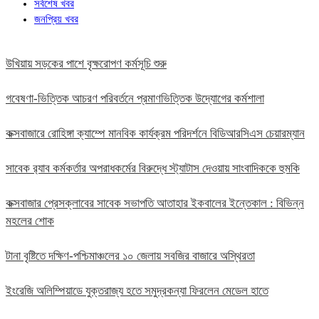
সর্বশেষ খবর
জনপ্রিয় খবর
উখিয়ায় সড়কের পাশে বৃক্ষরোপণ কর্মসূচি শুরু
গবেষণা-ভিত্তিক আচরণ পরিবর্তনে প্রমাণভিত্তিক উদ্যোগের কর্মশালা
কক্সবাজারে রোহিঙ্গা ক্যাম্পে মানবিক কার্যক্রম পরিদর্শনে বিডিআরসিএস চেয়ারম্যান
সাবেক র‍্যাব কর্মকর্তার অপরাধকর্মের বিরুদ্ধে স্ট্যাটাস দেওয়ায় সাংবাদিককে হুমকি
কক্সবাজার প্রেসক্লাবের সাবেক সভাপতি আতাহার ইকবালের ইন্তেকাল : বিভিন্ন
মহলের শোক
টানা বৃষ্টিতে দক্ষিণ-পশ্চিমাঞ্চলের ১০ জেলায় সবজির বাজারে অস্থিরতা
ইংরেজি অলিম্পিয়াডে যুক্তরাজ্য হতে সমুদ্রকন্যা ফিরলেন মেডেল হাতে