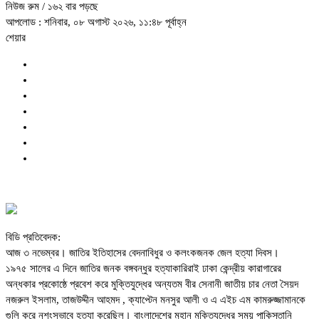
নিউজ রুম
/ ১৬২ বার পড়ছে
আপলোড : শনিবার, ০৮ অগাস্ট ২০২৬, ১১:৪৮ পূর্বাহ্ন
শেয়ার
বিডি প্রতিবেদক:
আজ ৩ নভেম্বর। জাতির ইতিহাসের বেদনাবিধুর ও কলংকজনক জেল হত্যা দিবস।
১৯৭৫ সালের এ দিনে জাতির জনক বঙ্গবন্ধুর হত্যাকারিরাই ঢাকা কেন্দ্রীয় কারাগারের
অন্ধকার প্রকোষ্ঠে প্রবেশ করে মুক্তিযুদ্ধের অন্যতম বীর সেনানী জাতীয় চার নেতা সৈয়দ
নজরুল ইসলাম, তাজউদ্দীন আহমদ , ক্যাপ্টেন মনসুর আলী ও এ এইচ এম কামরুজ্জামানকে
গুলি করে নৃশংসভাবে হত্যা করেছিল। বাংলাদেশের মহান মুক্তিযুদ্ধের সময় পাকিস্তানি