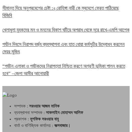
সীমান্ত দিয়ে অনুপ্রবেশের চেষ্টা :২ রোহিঙ্গা নারী কে স্বদেশে ফেরত পাঠিয়েছে
বিজিবি
খেলাধুলা যুবকদের মন ও মননের বিকাশ ঘটিয়ে অপরাধ থেকে দূরে রাখে-এমপি আশেক
পর্যটন দিবসে নিরাপদ বর্জ্য ব্যবস্থাপনা এবং হাত ধোয়া কর্মসুচীর উদ্বোধন করলেন
মেয়র মুজিব
“পর্যটন এলাকা ও পর্যটকদের নিরাপত্তা নিশ্চিত করণে অগ্রণী ভূমিকা পালন করতে
হবে” –জেলা আমীর আনোয়ারী
সম্পাদক :
সরওয়ার আজম মানিক
ব্যবস্থাপনা সম্পাদক :
সাকলাইন মোহাম্মদ আলিফ
প্রকাশক :
মুশফিক সরওয়ার বাবু
বার্তা ও বাণিজ্যিক কার্যালয় :
কক্সবাজার।