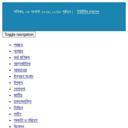
শনিবার, ০৮ অগাস্ট ২০২৬, ১১:৪৮ পূর্বাহ্ন |
ইউটিউব চ্যানেল
Toggle navigation
প্রচ্ছদ
অপরাধ
অর্থ বাণিজ্য
আন্তর্জাতিক
আবহাওয়া
উন্নয়ন সংবাদ
উপকূল
খেলাধুলা
জাতীয়
তথ্যপ্রযুক্তি
নির্বাচন
পর্যটন
প্রকৃতি ও পরিবেশ
বিনোদন