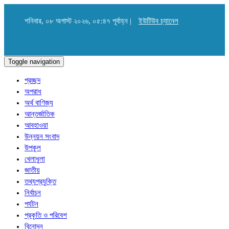
শনিবার, ০৮ অগাস্ট ২০২৬, ০৫:৪৭ পূর্বাহ্ন |
ইউটিউব চ্যানেল
Toggle navigation
প্রচ্ছদ
অপরাধ
অর্থ বাণিজ্য
আন্তর্জাতিক
আবহাওয়া
উন্নয়ন সংবাদ
উপকূল
খেলাধুলা
জাতীয়
তথ্যপ্রযুক্তি
নির্বাচন
পর্যটন
প্রকৃতি ও পরিবেশ
বিনোদন