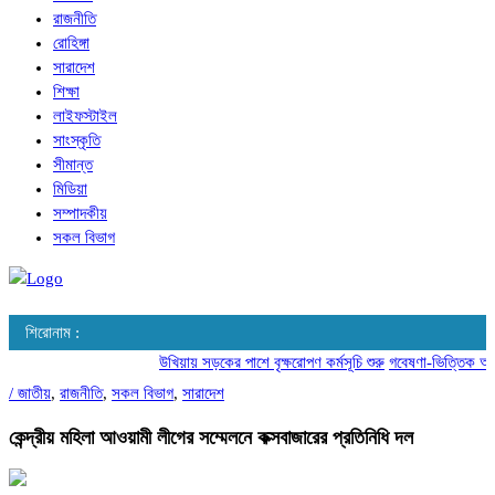
রাজনীতি
রোহিঙ্গা
সারাদেশ
শিক্ষা
লাইফস্টাইল
সাংস্কৃতি
সীমান্ত
মিডিয়া
সম্পাদকীয়
সকল বিভাগ
শিরোনাম :
উখিয়ায় সড়কের পাশে বৃক্ষরোপণ কর্মসূচি শুরু
গবেষণা-ভিত্তিক আচরণ 
/
জাতীয়
,
রাজনীতি
,
সকল বিভাগ
,
সারাদেশ
কেন্দ্রীয় মহিলা আওয়ামী লীগের সম্মেলনে কক্সবাজারের প্রতিনিধি দল