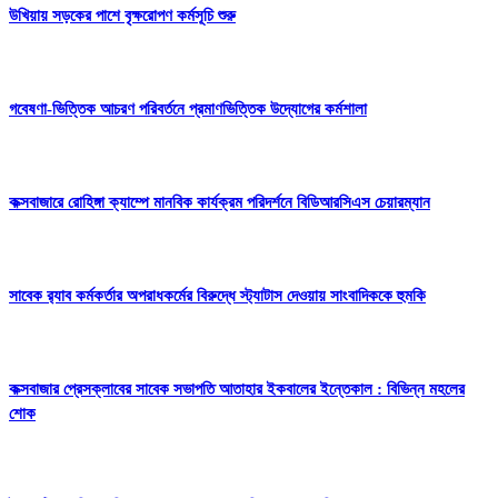
উখিয়ায় সড়কের পাশে বৃক্ষরোপণ কর্মসূচি শুরু
গবেষণা-ভিত্তিক আচরণ পরিবর্তনে প্রমাণভিত্তিক উদ্যোগের কর্মশালা
কক্সবাজারে রোহিঙ্গা ক্যাম্পে মানবিক কার্যক্রম পরিদর্শনে বিডিআরসিএস চেয়ারম্যান
সাবেক র‍্যাব কর্মকর্তার অপরাধকর্মের বিরুদ্ধে স্ট্যাটাস দেওয়ায় সাংবাদিককে হুমকি
কক্সবাজার প্রেসক্লাবের সাবেক সভাপতি আতাহার ইকবালের ইন্তেকাল : বিভিন্ন মহলের
শোক