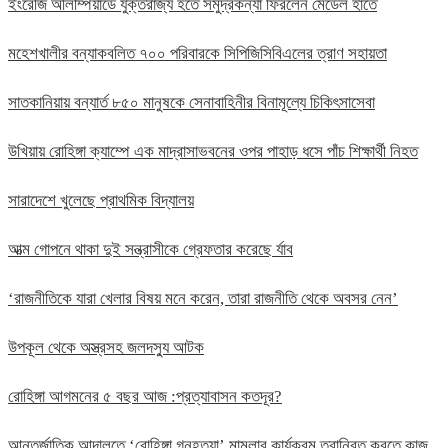
ইংরেজি অলিম্পিয়াডে যুক্তরাজ্য হতে সমুদ্রকন্যা ফিরলেন মেডেল হাতে
মহেশখালীর বন্যাকবলিত ৭০০ পরিবারকে সিপিজিসিবিএলের ত্রাণ সহায়তা
সাতকানিয়ায় বন্যার্ত ৮৫০ মানুষকে সেনাবাহিনীর বিনামূল্যে চিকিৎসাসেবা
উখিয়ায় রোহিঙ্গা ক্যাম্পে এক মাদ্রাসাভবনের ওপর পাহাড় ধসে পাঁচ শিক্ষার্থী নিহত
সারাদেশে খুলেছে প্রাথমিক বিদ্যালয়
আত্ম গোপনে থাকা দুই সন্ত্রাসীকে গ্রেফতার করেছে র্যাব
‘রাজনীতিকে যারা খেলার বিষয় মনে করেন, তারা রাজনীতি থেকে অবসর নেন’
উপকূল থেকে অস্ত্রসহ জলদস্যু আটক
রোহিঙ্গা আগমনের ৫ বছর আজ :প্রত্যাবাসন কতদূর?
আন্তর্জাতিক আদালতে ‘রোহিঙ্গা গনহত্যা’ মামলার কার্যক্রম তরান্বিত করতে কাজ