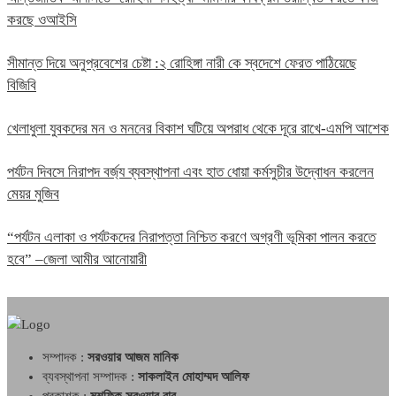
করছে ওআইসি
সীমান্ত দিয়ে অনুপ্রবেশের চেষ্টা :২ রোহিঙ্গা নারী কে স্বদেশে ফেরত পাঠিয়েছে
বিজিবি
খেলাধুলা যুবকদের মন ও মননের বিকাশ ঘটিয়ে অপরাধ থেকে দূরে রাখে-এমপি আশেক
পর্যটন দিবসে নিরাপদ বর্জ্য ব্যবস্থাপনা এবং হাত ধোয়া কর্মসুচীর উদ্বোধন করলেন
মেয়র মুজিব
“পর্যটন এলাকা ও পর্যটকদের নিরাপত্তা নিশ্চিত করণে অগ্রণী ভূমিকা পালন করতে
হবে” –জেলা আমীর আনোয়ারী
সম্পাদক :
সরওয়ার আজম মানিক
ব্যবস্থাপনা সম্পাদক :
সাকলাইন মোহাম্মদ আলিফ