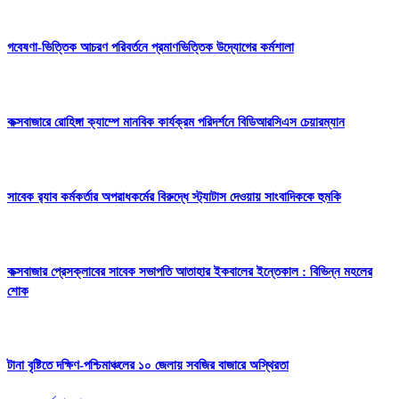
গবেষণা-ভিত্তিক আচরণ পরিবর্তনে প্রমাণভিত্তিক উদ্যোগের কর্মশালা
কক্সবাজারে রোহিঙ্গা ক্যাম্পে মানবিক কার্যক্রম পরিদর্শনে বিডিআরসিএস চেয়ারম্যান
সাবেক র‍্যাব কর্মকর্তার অপরাধকর্মের বিরুদ্ধে স্ট্যাটাস দেওয়ায় সাংবাদিককে হুমকি
কক্সবাজার প্রেসক্লাবের সাবেক সভাপতি আতাহার ইকবালের ইন্তেকাল : বিভিন্ন মহলের
শোক
টানা বৃষ্টিতে দক্ষিণ-পশ্চিমাঞ্চলের ১০ জেলায় সবজির বাজারে অস্থিরতা