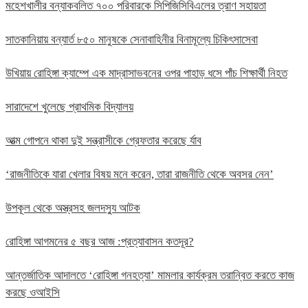
মহেশখালীর বন্যাকবলিত ৭০০ পরিবারকে সিপিজিসিবিএলের ত্রাণ সহায়তা
সাতকানিয়ায় বন্যার্ত ৮৫০ মানুষকে সেনাবাহিনীর বিনামূল্যে চিকিৎসাসেবা
উখিয়ায় রোহিঙ্গা ক্যাম্পে এক মাদ্রাসাভবনের ওপর পাহাড় ধসে পাঁচ শিক্ষার্থী নিহত
সারাদেশে খুলেছে প্রাথমিক বিদ্যালয়
আত্ম গোপনে থাকা দুই সন্ত্রাসীকে গ্রেফতার করেছে র্যাব
‘রাজনীতিকে যারা খেলার বিষয় মনে করেন, তারা রাজনীতি থেকে অবসর নেন’
উপকূল থেকে অস্ত্রসহ জলদস্যু আটক
রোহিঙ্গা আগমনের ৫ বছর আজ :প্রত্যাবাসন কতদূর?
আন্তর্জাতিক আদালতে ‘রোহিঙ্গা গনহত্যা’ মামলার কার্যক্রম তরান্বিত করতে কাজ
করছে ওআইসি