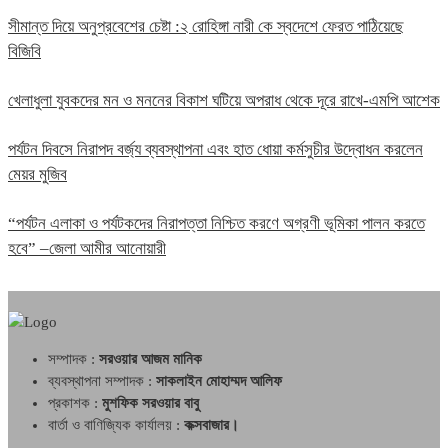
সীমান্ত দিয়ে অনুপ্রবেশের চেষ্টা :২ রোহিঙ্গা নারী কে স্বদেশে ফেরত পাঠিয়েছে
বিজিবি
খেলাধুলা যুবকদের মন ও মননের বিকাশ ঘটিয়ে অপরাধ থেকে দূরে রাখে-এমপি আশেক
পর্যটন দিবসে নিরাপদ বর্জ্য ব্যবস্থাপনা এবং হাত ধোয়া কর্মসুচীর উদ্বোধন করলেন
মেয়র মুজিব
“পর্যটন এলাকা ও পর্যটকদের নিরাপত্তা নিশ্চিত করণে অগ্রণী ভূমিকা পালন করতে
হবে” –জেলা আমীর আনোয়ারী
সম্পাদক :
সরওয়ার আজম মানিক
ব্যবস্থাপনা সম্পাদক :
সাকলাইন মোহাম্মদ আলিফ
প্রকাশক :
মুশফিক সরওয়ার বাবু
বার্তা ও বাণিজ্যিক কার্যালয় :
কক্সবাজার।