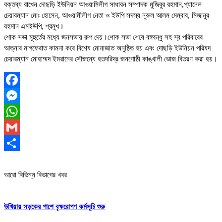
বক্তব্য রাখেন দোছড়ি ইউনিয়ন আওয়ামিলীগ সাধারন সম্পাদক মুজিবুর রহমান,প্যানেল
চেয়ারম্যান মোঃ হোসেন, আওয়ামীলীগ নেতা ও ইউপি সদস্য নুরুল আলম মেম্বার, মিজানুর
রহমান এমইউপি, প্রমুখ।
শোক সভা মূহুর্তের মধ্যে জনসভায় রুপ দেয়।শোক সভা শেষে বঙ্গবন্ধু সহ স্ব পরিবারের
আত্নার মাগফেরাত কামনা করে বিশেষ মোনাজাত অনুষ্ঠিত হয় এবং দোছড়ি ইউনিয়ন পরিষদ
চেয়ারম্যান মোহাম্মদ ইমরানের সৌজন্যে হতদরিদ্র জনগোষ্ঠী কাঙ্খালী ভোজ বিতরণ করা হয়।
Facebook
Messenger
WhatsApp
Gmail
Share
আরো বিভিন্ন বিভাগের খবর
উখিয়ায় সড়কের পাশে বৃক্ষরোপণ কর্মসূচি শুরু