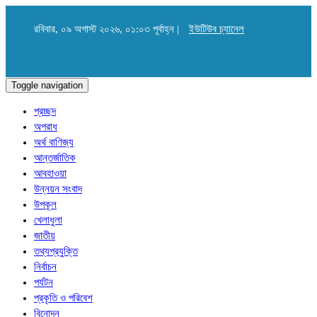
রবিবার, ০৯ অগাস্ট ২০২৬, ০১:০৩ পূর্বাহ্ন |
ইউটিউব চ্যানেল
Toggle navigation
প্রচ্ছদ
অপরাধ
অর্থ বাণিজ্য
আন্তর্জাতিক
আবহাওয়া
উন্নয়ন সংবাদ
উপকূল
খেলাধুলা
জাতীয়
তথ্যপ্রযুক্তি
নির্বাচন
পর্যটন
প্রকৃতি ও পরিবেশ
বিনোদন