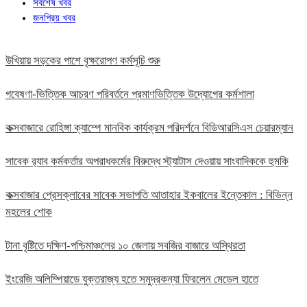
সর্বশেষ খবর
জনপ্রিয় খবর
উখিয়ায় সড়কের পাশে বৃক্ষরোপণ কর্মসূচি শুরু
গবেষণা-ভিত্তিক আচরণ পরিবর্তনে প্রমাণভিত্তিক উদ্যোগের কর্মশালা
কক্সবাজারে রোহিঙ্গা ক্যাম্পে মানবিক কার্যক্রম পরিদর্শনে বিডিআরসিএস চেয়ারম্যান
সাবেক র‍্যাব কর্মকর্তার অপরাধকর্মের বিরুদ্ধে স্ট্যাটাস দেওয়ায় সাংবাদিককে হুমকি
কক্সবাজার প্রেসক্লাবের সাবেক সভাপতি আতাহার ইকবালের ইন্তেকাল : বিভিন্ন
মহলের শোক
টানা বৃষ্টিতে দক্ষিণ-পশ্চিমাঞ্চলের ১০ জেলায় সবজির বাজারে অস্থিরতা
ইংরেজি অলিম্পিয়াডে যুক্তরাজ্য হতে সমুদ্রকন্যা ফিরলেন মেডেল হাতে