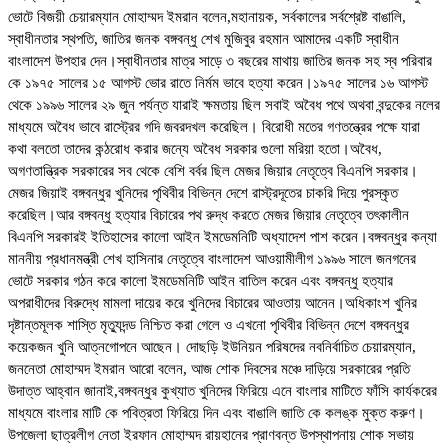
ভোটে বিজয়ী চেয়ারম্যান মোহাম্মদ ইমরান বলেন,মহানায়ক, সর্বকালের সর্বশ্রেষ্ট বাঙালি,
স্বাধীনতার স্থপতি, জাতির জনক বঙ্গবন্ধু শেখ মুজিবুর রহমান আমাদের একটি স্বাধীন
বাংলাদেশ উপহার দেন।স্বাধীনতার মাত্র সাড়ে ৩ বছরের মাথায় জাতির জনক সহ স্ব পরিবার
কে ১৯৭৫ সালের ১৫ আগস্ট ভোর রাতে নির্মম ভাবে হত্যা করেন।১৯৭৫ সালের ১৬ আগস্ট
থেকে ১৯৯৬ সালের ২৯ জুন পর্যন্ত যারাই ক্ষমতায় ছিল সবাই অবৈধ পথে অথবা বন্দুকের নলের
মাধ্যমে অবৈধ ভাবে রাস্ট্রের গদি জবরদখল করেছিল। বিরোধী মতের গণতন্ত্রের পক্ষে যারা
কথা বলতো তাদের কন্ঠরোধ করার জন্যে অবৈধ সরকার গুলো মরিয়া হতো।অবৈধ,
অগণতান্ত্রিক সরকারের সব থেকে বেশি বর্বর ছিল মেজর জিয়ার নেতৃত্বে বিএনপি সরকার।
মেজর জিয়াই বঙ্গবন্ধুর খুনিদের পৃথিবীর বিভিন্ন দেশে রাস্ট্রদূতের চাকরি দিয়ে পুরস্কৃত
করেছিল।আর বঙ্গবন্ধু হত্যার বিচারের পথ রুদ্ধ করতে মেজর জিয়ার নেতৃত্বে তৎকালীন
বিএনপি সরকারই ইতিহাসের কালো আইন ইমডেমনিটি অধ্যাদেশ পাশ করেন।বঙ্গবন্ধুর কন্যা
মাননীয় প্রধানমন্ত্রী শেখ হাসিনার নেতৃত্বে বাংলাদেশ আওয়ামীলীগ ১৯৯৬ সালে জনগনের
ভোটে সরকার গঠন করে কালো ইমডেমনিটি আইন বাতিল করেন এবং বঙ্গবন্ধু হত্যার
অপরাধীদের বিরুদ্ধে মামলা দায়ের করে খুনিদের বিচারের আওতায় আনেন।অধিকাংশ খুনির
দৃষ্টান্তমূলক শাস্তি মৃত্যুদন্ড নিশ্চিত করা গেলে ও এখনো পৃথিবীর বিভিন্ন দেশে বঙ্গবন্ধুর
কয়েকজন খুনি আত্নগোপনে আছেন। দোছড়ি ইউনিয়ন পরিষদের নবনির্বাচিত চেয়ারম্যান,
জননেতা মোহাম্মদ ইমরান আরো বলেন, আজ শোক দিবসের মঞ্চে দাড়িয়ে সরকারের প্রতি
উদাত্ত আহ্বান জানাই,বঙ্গবন্ধুর কুখ্যাত খুনিদের ফিরিয়ে এনে বাংলার মাটিতে ফাঁসি কার্যকরের
মাধ্যমে বাংলার মাটি কে পবিত্রতা ফিরিয়ে দিন এবং বাঙালি জাতি কে কলঙ্ক মুক্ত করুণ।
উপজেলা ছাত্রলীগ নেতা ইরফান মোহাম্মদ রায়হানের প্রাণবন্ত উপস্থাপনায় শোক সভায়