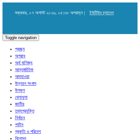
শুক্রবার, ০৭ অগাস্ট ২০২৬, ০৫:৩৮ অপরাহ্ন |
ইউটিউব চ্যানেল
Toggle navigation
প্রচ্ছদ
অপরাধ
অর্থ বাণিজ্য
আন্তর্জাতিক
আবহাওয়া
উন্নয়ন সংবাদ
উপকূল
খেলাধুলা
জাতীয়
তথ্যপ্রযুক্তি
নির্বাচন
পর্যটন
প্রকৃতি ও পরিবেশ
বিনোদন