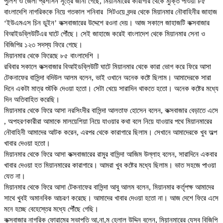
পুলিশ ও জেলা প্রশাসন সূত্রে জানা গেছে, মিয়ানমারের কারাগার থেকে মুক্তি পাওয়া ৮৫
বাংলাদেশি নাগরিককে নিয়ে গতকাল শনিবার সিটওয়ে বন্দর থেকে মিয়ানমার নৌবাহিনীর জাহাজ
‘ইউএমএস চিন ডুইন’ কক্সবাজারের উদ্দেশে রওনা দেয়। আজ সকালে জাহাজটি কক্সবাজার
বিআইডব্লিউটিএর ঘাটে পৌঁছে। সেই জাহাজে করেই বাংলাদেশ থেকে মিয়ানমার সেনা ও
বিজিপির ১২৩ সদস্য ফিরে গেছে।
মিয়ানমার থেকে ফিরেছে ৮৫ বাংলাদেশি ।
রবিবার সকালে কক্সবাজার বিআইডব্লিউটি ঘাটে মিয়ানমার থেকে কারা ভোগ করে ফিরে আসা
টেকনাফের বাসিন্দা বদিউল আলম বলেন, ভাই ওখানে অনেক কষ্টে ছিলাম। আমাদেরকে সারা
দিনে একটা মাত্র শুটকি দেওয়া হতো। সেটা খেয়ে সারাদিন থাকতে হতো। অনেক কষ্টের মধ্যে
দিন অতিবাহিত করেছি।
মিয়ানমার থেকে ফিরে আসা নরসিংদীর বাসিন্দা আলতাফ হোসেন বলেন, কক্সবাজার বেড়াতে এসে
, অপহরণকারীরা আমাকে মালয়েশিয়া নিয়ে যাওয়ার কথা বলে নিয়ে যাওয়ার পথে মিয়ানমারের
নৌবাহিনী আমাদের আটক করেন, এরপর থেকে কারাগারে ছিলাম। সেখানে আমাদেরকে খুব অল্প
খাবার দেওয়া হতো।
মিয়ানমার থেকে ফিরে আসা কক্সবাজারের রামুর বাসিন্দা আজিম উল্লাহ বলেন, সারাদিনে একবার
খাবার দেওয়া হত মিয়ানমারের কারাগারে। আমরা খুব কষ্টের মধ্যে ছিলাম। ভাত সহজে পাওয়া
যেত না।
মিয়ানমার থেকে ফিরে আসা টেকনাফের বাসিন্দা আবু আলম বলেন, মিয়ানমার কর্তৃপক্ষ আমাদের
সাথে খুবই অমানবিক আচরণ করেছে। আমাদের খাবার দেওয়া হতো না। আজ দেশে ফিরে এসে
মনে হচ্ছে বেহেস্তের মধ্যে পৌঁছে গেছি।
কক্সবাজার নাগরিক ফোরামের সভাপতি আ,না,ম হেলাল উদ্দিন বলেন, মিয়ানমারের যেসব বিজিপি