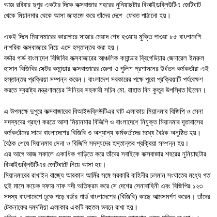
আজ রবিবার দুপুর একটার দিকে কক্সবাজার শহরের নুনিয়াছটার বিআইডব্লিউটিএ জেটিঘাট
থেকে মিয়ানমার থেকে আসা জাহাজে করে তাঁদের দেশে ফেরত পাঠানো হয়।
একই দিনে মিয়ানমারের কারাগারে সাজার মেয়াদ শেষ হওয়ায় মুক্তি পাওয়া ৮৫ বাংলাদেশি
নাগরিক কক্সবাজারে নিয়ে এসে হস্তান্তর করা হয়।
বর্ডার গার্ড বাংলাদেশ বিজিবির কক্সবাজারের আঞ্চলিক কমান্ডার ব্রিগেডিয়ার জেনারেল ইমরুল
হাসান বিজিবির সেক্টর কমান্ডার কক্সবাজারের জেলা ও পুলিশ প্রশাসনের উর্ধতন কর্মকর্তারা এই
হস্তান্তর প্রক্রিয়া সম্পন্ন করেন। বাংলাদেশ সরকারের পক্ষে পুরো প্রক্রিয়াটি পর্যবেক্ষণ
করতে স্বরাষ্ট্র মন্ত্রণালয়ের সিনিয়র সহকারী সচিব মো. রাহাত বিন কুতুব উপস্থিত ছিলেন।
এ উপলক্ষে দুপুরে কক্সবাজারের বিআইডব্লিউটিএর ঘাট এলাকায় মিয়ানমার বিজিপি ও সেনা
সদস্যদের গ্রহণ করতে আসা মিয়ানমার বিজিপি ও বাংলাদেশে নিযুক্ত মিয়ানমার দূতাবাসের
কর্মকর্তাদের সাথে বাংলাদেশের বিজিবি ও অন্যান্য কর্মকর্তাদের মধ্যে বৈঠক অনুষ্ঠিত হয়।
বৈঠক শেষে মিয়ানমার সেনা ও বিজিপি সদস্যদের হস্তান্তর প্রক্রিয়া সম্পন্ন হয়।
এর আগে আজ সকালে একাধিক গাড়িতে করে তাঁদের সবাইকে কক্সবাজার শহরের নুনিয়াছটার
বিআইডব্লিউটিএর জেটিঘাটে নিয়ে আসা হয়।
মিয়ানমারের রাখাইন রাজ্যে আরকান আর্মির সঙ্গে সরকারি বাহিনীর চলমান সংঘাতের মধ্যে গত
দুই মাসে কয়েক দফায় নাফ নদী অতিক্রম করে সে দেশের সেনাবাহিনী এবং বিজিপির ১২৩
সদস্য বাংলাদেশে ঢুকে পড়ে বর্ডার গার্ড বাংলাদেশের (বিজিবি) কাছে আত্মসমর্পণ করেন। তাঁদের
টেকনাফের দমদমিয়া এলাকার একটি বহুতল ভবনে রাখা হয়।