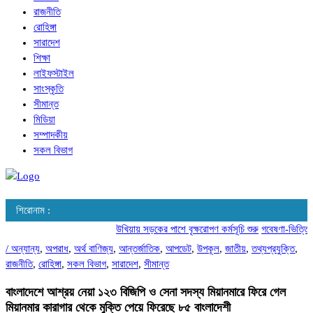
রাজনীতি
রোহিঙ্গা
সারাদেশ
শিক্ষা
লাইফস্টাইল
সাংস্কৃতি
সীমান্ত
মিডিয়া
সম্পাদকীয়
সকল বিভাগ
শিরোনাম :
উখিয়ায় সড়কের পাশে বৃক্ষরোপণ কর্মসূচি শুরু
গবেষণা-ভিত্তিক আ
/
অন্যান্য
,
অপরাধ
,
অর্থ বাণিজ্য
,
আন্তর্জাতিক
,
আপডেট
,
উপকূল
,
জাতীয়
,
তথ্যপ্রযুক্তি
,
রাজনীতি
,
রোহিঙ্গা
,
সকল বিভাগ
,
সারাদেশ
,
সীমান্ত
বাংলাদেশে আশ্রয় নেয়া ১২৩ বিজিপি ও সেনা সদস্য মিয়ানমারে ফিরে গেল
মিয়ানমার কারাগার থেকে মুক্তি পেয়ে ফিরেছে ৮৫ বাংলাদেশী