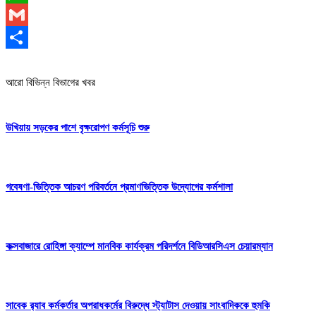
WhatsApp
Gmail
Share
আরো বিভিন্ন বিভাগের খবর
উখিয়ায় সড়কের পাশে বৃক্ষরোপণ কর্মসূচি শুরু
গবেষণা-ভিত্তিক আচরণ পরিবর্তনে প্রমাণভিত্তিক উদ্যোগের কর্মশালা
কক্সবাজারে রোহিঙ্গা ক্যাম্পে মানবিক কার্যক্রম পরিদর্শনে বিডিআরসিএস চেয়ারম্যান
সাবেক র‍্যাব কর্মকর্তার অপরাধকর্মের বিরুদ্ধে স্ট্যাটাস দেওয়ায় সাংবাদিককে হুমকি