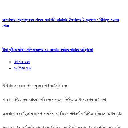
কক্সবাজার প্রেসক্লাবের সাবেক সভাপতি আতাহার ইকবালের ইন্তেকাল : বিভিন্ন মহলের
শোক
টানা বৃষ্টিতে দক্ষিণ-পশ্চিমাঞ্চলের ১০ জেলায় সবজির বাজারে অস্থিরতা
সর্বশেষ খবর
জনপ্রিয় খবর
উখিয়ায় সড়কের পাশে বৃক্ষরোপণ কর্মসূচি শুরু
গবেষণা-ভিত্তিক আচরণ পরিবর্তনে প্রমাণভিত্তিক উদ্যোগের কর্মশালা
কক্সবাজারে রোহিঙ্গা ক্যাম্পে মানবিক কার্যক্রম পরিদর্শনে বিডিআরসিএস চেয়ারম্যান
সাবেক র‍্যাব কর্মকর্তার অপরাধকর্মের বিরুদ্ধে স্ট্যাটাস দেওয়ায় সাংবাদিককে হুমকি