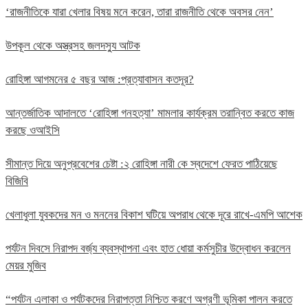
‘রাজনীতিকে যারা খেলার বিষয় মনে করেন, তারা রাজনীতি থেকে অবসর নেন’
উপকূল থেকে অস্ত্রসহ জলদস্যু আটক
রোহিঙ্গা আগমনের ৫ বছর আজ :প্রত্যাবাসন কতদূর?
আন্তর্জাতিক আদালতে ‘রোহিঙ্গা গনহত্যা’ মামলার কার্যক্রম তরান্বিত করতে কাজ
করছে ওআইসি
সীমান্ত দিয়ে অনুপ্রবেশের চেষ্টা :২ রোহিঙ্গা নারী কে স্বদেশে ফেরত পাঠিয়েছে
বিজিবি
খেলাধুলা যুবকদের মন ও মননের বিকাশ ঘটিয়ে অপরাধ থেকে দূরে রাখে-এমপি আশেক
পর্যটন দিবসে নিরাপদ বর্জ্য ব্যবস্থাপনা এবং হাত ধোয়া কর্মসুচীর উদ্বোধন করলেন
মেয়র মুজিব
“পর্যটন এলাকা ও পর্যটকদের নিরাপত্তা নিশ্চিত করণে অগ্রণী ভূমিকা পালন করতে