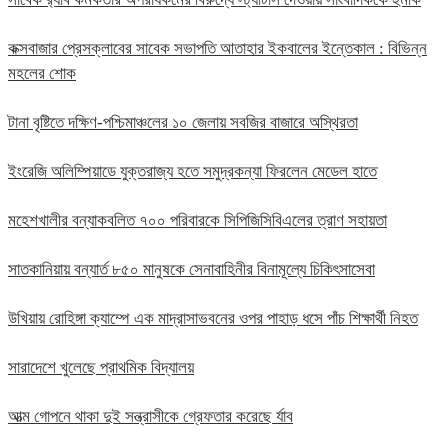
কক্সবাজার প্রেসক্লাবের সাবেক সভাপতি আতাহার ইকবালের ইন্তেকাল : বিভিন্ন
মহলের শোক
টানা বৃষ্টিতে দক্ষিণ-পশ্চিমাঞ্চলের ১০ জেলায় সবজির বাজারে অস্থিরতা
ইংরেজি অলিম্পিয়াডে যুক্তরাজ্য হতে সমুদ্রকন্যা ফিরলেন মেডেল হাতে
মহেশখালীর বন্যাকবলিত ৭০০ পরিবারকে সিপিজিসিবিএলের ত্রাণ সহায়তা
সাতকানিয়ায় বন্যার্ত ৮৫০ মানুষকে সেনাবাহিনীর বিনামূল্যে চিকিৎসাসেবা
উখিয়ায় রোহিঙ্গা ক্যাম্পে এক মাদ্রাসাভবনের ওপর পাহাড় ধসে পাঁচ শিক্ষার্থী নিহত
সারাদেশে খুলেছে প্রাথমিক বিদ্যালয়
আত্ম গোপনে থাকা দুই সন্ত্রাসীকে গ্রেফতার করেছে র্যাব