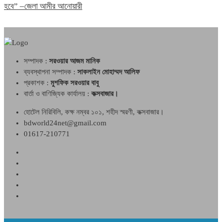
হবে” –জেলা আমীর আনোয়ারী
সম্পাদক :
সরওয়ার আজম মানিক
ব্যবস্থাপনা সম্পাদক :
সাকলাইন মোহাম্মদ আলিফ
প্রকাশক :
মুশফিক সরওয়ার বাবু
বার্তা ও বাণিজ্যিক কার্যালয় :
কক্সবাজার।
হোটেল নিরিবিলি, কক্ষ নম্বর ১০১, শহীদ স্মরণী, কক্সবাজার।
bdworld24net@gmail.com
01617-210771