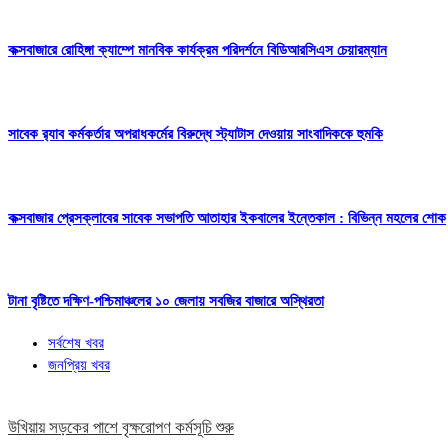
কক্সবাজারে রোহিঙ্গা ক্যাম্পে মানবিক কার্যক্রম পরিদর্শনে বিডিআরসিএস চেয়ারম্যান
সাবেক র‍্যাব কর্মকর্তার অপরাধকর্মের বিরুদ্ধে স্ট্যাটাস দেওয়ায় সাংবাদিককে হুমকি
কক্সবাজার প্রেসক্লাবের সাবেক সভাপতি আতাহার ইকবালের ইন্তেকাল : বিভিন্ন মহলের শোক
টানা বৃষ্টিতে দক্ষিণ-পশ্চিমাঞ্চলের ১০ জেলায় সবজির বাজারে অস্থিরতা
সর্বশেষ খবর
জনপ্রিয় খবর
উখিয়ায় সড়কের পাশে বৃক্ষরোপণ কর্মসূচি শুরু