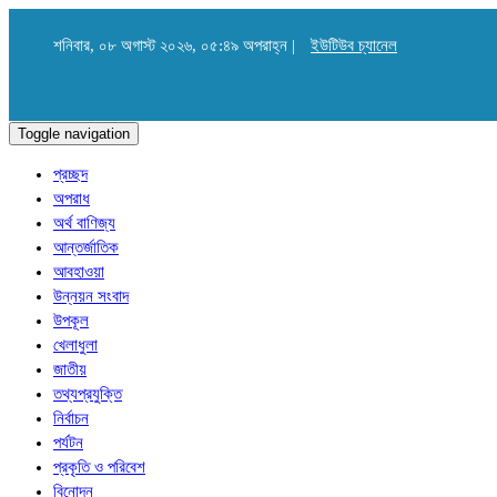
শনিবার, ০৮ অগাস্ট ২০২৬, ০৫:৪৯ অপরাহ্ন |
ইউটিউব চ্যানেল
Toggle navigation
প্রচ্ছদ
অপরাধ
অর্থ বাণিজ্য
আন্তর্জাতিক
আবহাওয়া
উন্নয়ন সংবাদ
উপকূল
খেলাধুলা
জাতীয়
তথ্যপ্রযুক্তি
নির্বাচন
পর্যটন
প্রকৃতি ও পরিবেশ
বিনোদন