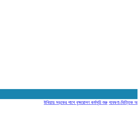
উখিয়ায় সড়কের পাশে বৃক্ষরোপণ কর্মসূচি শুরু
গবেষণা-ভিত্তিক আচরণ পরিব