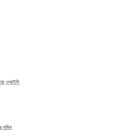
 করছে ওআইসি
র মুজিব