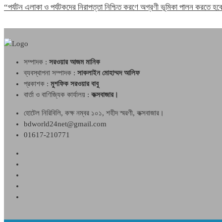
“পর্যটন এলাকা ও পর্যটকদের নিরাপত্তা নিশ্চিত করণে অগ্রণী ভূমিকা পালন করতে 
সম্পাদক :
সরওয়ার আজম মানিক
ব্যবস্থাপনা সম্পাদক :
সাকলাইন মোহাম্মদ আলিফ
প্রকাশক :
মুশফিক সরওয়ার বাবু
বার্তা ও বাণিজ্যিক কার্যালয় :
কক্সবাজার।
হোটেল নিরিবিলি, কক্ষ নম্বর ১০১, শহীদ স্মরণী, কক্সবাজার।
bdworld24net@gmail.com
01617-210771