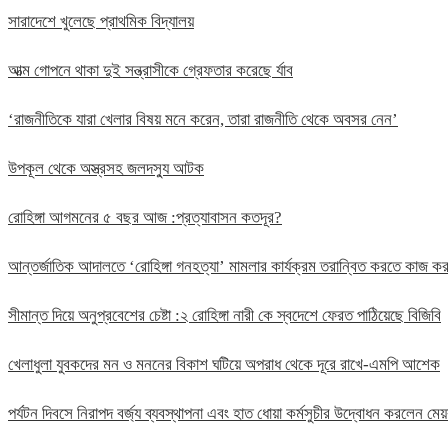
সারাদেশে খুলেছে প্রাথমিক বিদ্যালয়
আত্ম গোপনে থাকা দুই সন্ত্রাসীকে গ্রেফতার করেছে র্যাব
‘রাজনীতিকে যারা খেলার বিষয় মনে করেন, তারা রাজনীতি থেকে অবসর নেন’
উপকূল থেকে অস্ত্রসহ জলদস্যু আটক
রোহিঙ্গা আগমনের ৫ বছর আজ :প্রত্যাবাসন কতদূর?
আন্তর্জাতিক আদালতে ‘রোহিঙ্গা গনহত্যা’ মামলার কার্যক্রম তরান্বিত করতে কাজ
সীমান্ত দিয়ে অনুপ্রবেশের চেষ্টা :২ রোহিঙ্গা নারী কে স্বদেশে ফেরত পাঠিয়েছে বিজিবি
খেলাধুলা যুবকদের মন ও মননের বিকাশ ঘটিয়ে অপরাধ থেকে দূরে রাখে-এমপি আশেক
পর্যটন দিবসে নিরাপদ বর্জ্য ব্যবস্থাপনা এবং হাত ধোয়া কর্মসুচীর উদ্বোধন করলেন মেয়