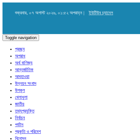
শুক্রবার, ০৭ অগাস্ট ২০২৬, ০১:৫২ অপরাহ্ন |
ইউটিউব চ্যানেল
Toggle navigation
প্রচ্ছদ
অপরাধ
অর্থ বাণিজ্য
আন্তর্জাতিক
আবহাওয়া
উন্নয়ন সংবাদ
উপকূল
খেলাধুলা
জাতীয়
তথ্যপ্রযুক্তি
নির্বাচন
পর্যটন
প্রকৃতি ও পরিবেশ
বিনোদন