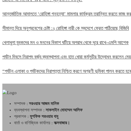
আন্তর্জাতিক আদালতে ‘রোহিঙ্গা গনহত্যা’ মামলার কার্যক্রম তরান্বিত করতে কাজ
সীমান্ত দিয়ে অনুপ্রবেশের চেষ্টা :২ রোহিঙ্গা নারী কে স্বদেশে ফেরত পাঠিয়েছে বিজিবি
খেলাধুলা যুবকদের মন ও মননের বিকাশ ঘটিয়ে অপরাধ থেকে দূরে রাখে-এমপি আশেক
পর্যটন দিবসে নিরাপদ বর্জ্য ব্যবস্থাপনা এবং হাত ধোয়া কর্মসুচীর উদ্বোধন করলেন মেয়
“পর্যটন এলাকা ও পর্যটকদের নিরাপত্তা নিশ্চিত করণে অগ্রণী ভূমিকা পালন করতে 
সম্পাদক :
সরওয়ার আজম মানিক
ব্যবস্থাপনা সম্পাদক :
সাকলাইন মোহাম্মদ আলিফ
প্রকাশক :
মুশফিক সরওয়ার বাবু
বার্তা ও বাণিজ্যিক কার্যালয় :
কক্সবাজার।