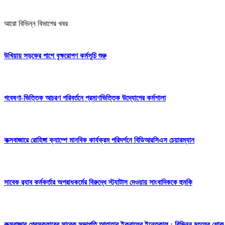
Share
আরো বিভিন্ন বিভাগের খবর
উখিয়ায় সড়কের পাশে বৃক্ষরোপণ কর্মসূচি শুরু
গবেষণা-ভিত্তিক আচরণ পরিবর্তনে প্রমাণভিত্তিক উদ্যোগের কর্মশালা
কক্সবাজারে রোহিঙ্গা ক্যাম্পে মানবিক কার্যক্রম পরিদর্শনে বিডিআরসিএস চেয়ারম্যান
সাবেক র‍্যাব কর্মকর্তার অপরাধকর্মের বিরুদ্ধে স্ট্যাটাস দেওয়ায় সাংবাদিককে হুমকি
কক্সবাজার প্রেসক্লাবের সাবেক সভাপতি আতাহার ইকবালের ইন্তেকাল : বিভিন্ন মহলের শোক