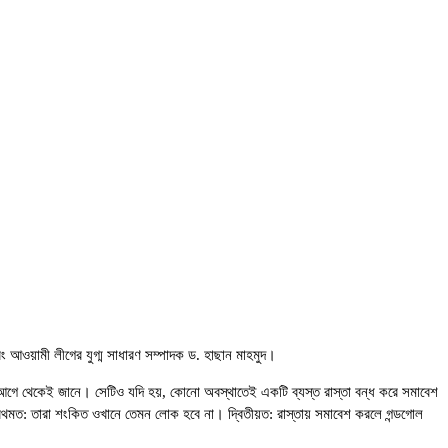
বং আওয়ামী লীগের যুগ্ম সাধারণ সম্পাদক ড. হাছান মাহমুদ।
া আগে থেকেই জানে। সেটিও যদি হয়, কোনো অবস্থাতেই একটি ব্যস্ত রাস্তা বন্ধ করে সমাবেশ
্রথমত: তারা শংকিত ওখানে তেমন লোক হবে না। দ্বিতীয়ত: রাস্তায় সমাবেশ করলে গন্ডগোল