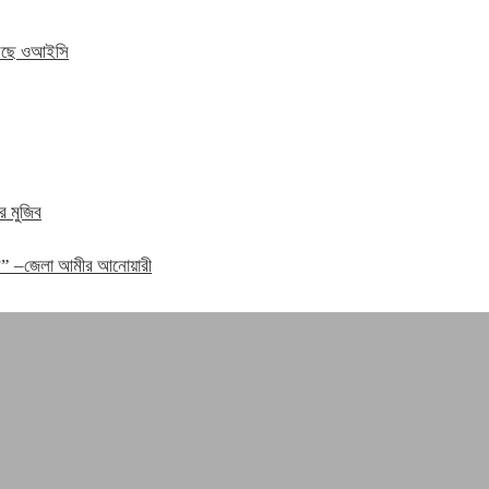
 করছে ওআইসি
র মুজিব
হবে” –জেলা আমীর আনোয়ারী