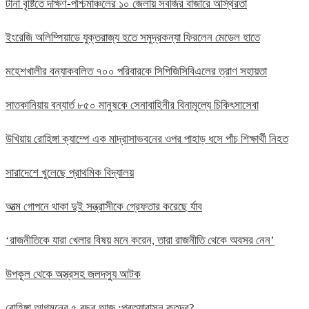
টানা বৃষ্টিতে দক্ষিণ-পশ্চিমাঞ্চলের ১০ জেলায় সবজির বাজারে অস্থিরতা
ইংরেজি অলিম্পিয়াডে যুক্তরাজ্য হতে সমুদ্রকন্যা ফিরলেন মেডেল হাতে
মহেশখালীর বন্যাকবলিত ৭০০ পরিবারকে সিপিজিসিবিএলের ত্রাণ সহায়তা
সাতকানিয়ায় বন্যার্ত ৮৫০ মানুষকে সেনাবাহিনীর বিনামূল্যে চিকিৎসাসেবা
উখিয়ায় রোহিঙ্গা ক্যাম্পে এক মাদ্রাসাভবনের ওপর পাহাড় ধসে পাঁচ শিক্ষার্থী নিহত
সারাদেশে খুলেছে প্রাথমিক বিদ্যালয়
আত্ম গোপনে থাকা দুই সন্ত্রাসীকে গ্রেফতার করেছে র্যাব
‘রাজনীতিকে যারা খেলার বিষয় মনে করেন, তারা রাজনীতি থেকে অবসর নেন’
উপকূল থেকে অস্ত্রসহ জলদস্যু আটক
রোহিঙ্গা আগমনের ৫ বছর আজ :প্রত্যাবাসন কতদূর?