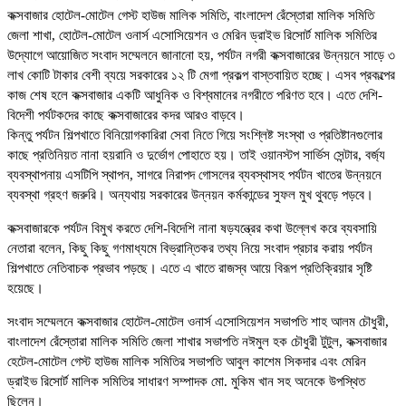
কক্সবাজার হোটেল-মোটেল গেস্ট হাউজ মালিক সমিতি, বাংলাদেশ রেঁস্তোরা মালিক সমিতি
জেলা শাখা, হোটেল-মোটেল ওনার্স এসোসিয়েশন ও মেরিন ড্রাইভ রিসোর্ট মালিক সমিতির
উদ্যোগে আয়োজিত সংবাদ সম্মেলনে জানানো হয়, পর্যটন নগরী কক্সবাজারের উন্নয়নে সাড়ে ৩
লাখ কোটি টাকার বেশী ব্যয়ে সরকারের ১২ টি মেগা প্রকল্প বাস্তবায়িত হচ্ছে। এসব প্রকল্পের
কাজ শেষ হলে কক্সবাজার একটি আধুনিক ও বিশ্বমানের নগরীতে পরিণত হবে। এতে দেশি-
বিদেশী পর্যটকদের কাছে কক্সবাজারের কদর আরও বাড়বে।
কিন্তু পর্যটন শিল্পখাতে বিনিয়োগকারিরা সেবা নিতে গিয়ে সংশ্লিষ্ট সংস্থা ও প্রতিষ্টানগুলোর
কাছে প্রতিনিয়ত নানা হয়রানি ও দুর্ভোগ পোহাতে হয়। তাই ওয়ানস্টপ সার্ভিস সেন্টার, বর্জ্য
ব্যবস্থাপনায় এসটিপি স্থাপন, সাগরে নিরাপদ গোসলের ব্যবস্থাসহ পর্যটন খাতের উন্নয়নে
ব্যবস্থা গ্রহণ জরুরি। অন্যথায় সরকারের উন্নয়ন কর্মকান্ডের সুফল মুখ থুবড়ে পড়বে।
কক্সবাজারকে পর্যটন বিমুখ করতে দেশি-বিদেশি নানা ষড়যন্ত্রের কথা উল্লেখ করে ব্যবসায়ি
নেতারা বলেন, কিছু কিছু গণমাধ্যমে বিভ্রান্তিকর তথ্য নিয়ে সংবাদ প্রচার করায় পর্যটন
শিল্পখাতে নেতিবাচক প্রভাব পড়ছে। এতে এ খাতে রাজস্ব আয়ে বিরূপ প্রতিক্রিয়ার সৃষ্টি
হয়েছে।
সংবাদ সম্মেলনে কক্সবাজার হোটেল-মোটেল ওনার্স এসোসিয়েশন সভাপতি শাহ আলম চৌধুরী,
বাংলাদেশ রেঁস্তোরা মালিক সমিতি জেলা শাখার সভাপতি নঈমুল হক চৌধুরী টুটুল, কক্সবাজার
হেটেল-মোটেল গেস্ট হাউজ মালিক সমিতির সভাপতি আবুল কাশেম সিকদার এবং মেরিন
ড্রাইভ রিসোর্ট মালিক সমিতির সাধারণ সম্পাদক মো. মুকিম খান সহ অনেকে উপস্থিত
ছিলেন।