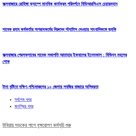
কক্সবাজারে রোহিঙ্গা ক্যাম্পে মানবিক কার্যক্রম পরিদর্শনে বিডিআরসিএস চেয়ারম্যান
সাবেক র‍্যাব কর্মকর্তার অপরাধকর্মের বিরুদ্ধে স্ট্যাটাস দেওয়ায় সাংবাদিককে হুমকি
কক্সবাজার প্রেসক্লাবের সাবেক সভাপতি আতাহার ইকবালের ইন্তেকাল : বিভিন্ন মহলের
শোক
টানা বৃষ্টিতে দক্ষিণ-পশ্চিমাঞ্চলের ১০ জেলায় সবজির বাজারে অস্থিরতা
সর্বশেষ খবর
জনপ্রিয় খবর
উখিয়ায় সড়কের পাশে বৃক্ষরোপণ কর্মসূচি শুরু