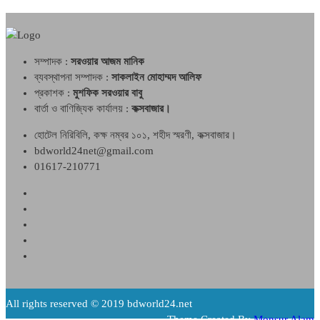
সম্পাদক :
সরওয়ার আজম মানিক
ব্যবস্থাপনা সম্পাদক :
সাকলাইন মোহাম্মদ আলিফ
প্রকাশক :
মুশফিক সরওয়ার বাবু
বার্তা ও বাণিজ্যিক কার্যালয় :
কক্সবাজার।
হোটেল নিরিবিলি, কক্ষ নম্বর ১০১, শহীদ স্মরণী, কক্সবাজার।
bdworld24net@gmail.com
01617-210771
All rights reserved © 2019 bdworld24.net
Theme Created By
Monsur Alam