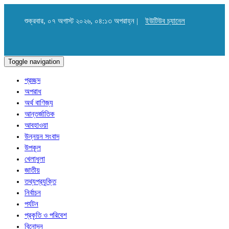
শুক্রবার, ০৭ অগাস্ট ২০২৬, ০৪:১৩ অপরাহ্ন |
ইউটিউব চ্যানেল
Toggle navigation
প্রচ্ছদ
অপরাধ
অর্থ বাণিজ্য
আন্তর্জাতিক
আবহাওয়া
উন্নয়ন সংবাদ
উপকূল
খেলাধুলা
জাতীয়
তথ্যপ্রযুক্তি
নির্বাচন
পর্যটন
প্রকৃতি ও পরিবেশ
বিনোদন