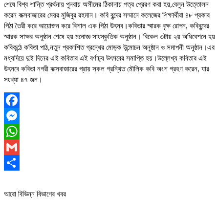
শেষে বিশ্ব শান্তি প্রর্থনায় পুনরায় অসীমের ঠিকানায় পত্র প্রেরণ করা হয়,বেলুন উত্তোলন
করেন কক্সবাজারের মেয়র মুজিবুর রহমান। কবি বৃন্দের সম্মানে কলেজের শিক্ষার্থীরা ৪৮ প্রকার
পিঠা তৈরী করে আয়োজন করে বিশাল এক পিঠা উৎসব।কবিতার স্মারক বৃক্ষ রোপন, কবিবৃন্দের
স্মারক সাক্ষর অনুষ্ঠান শেষে হয় মনোজ্ঞ সাংস্কৃতিক অনুষ্ঠান। বিকেল ৩টায় ২য় অধিবেশনে হয়
কবিকন্ঠে কবিতা পাঠ,নতুন প্রকাশিত গ্রন্থের মোড়ক উন্মোচন অনুষ্ঠান ও সমাপনী অনুষ্ঠান।এর
মধ্যদিয়ে দুই দিনের এই কবিতার এই বর্ণাঢ্য উৎসবের সমাপ্তি হয়।উল্লেখ্য কবিতার এই
উৎসবে কবিতা নগরী কক্সবাজারের প্রায় সকল গ্রন্থিত মৌলিক কবি অংশ গ্রহণ করেন, যার
সংখ্যা ৪৭ জন।
Facebook
Messenger
WhatsApp
Gmail
Share
আরো বিভিন্ন বিভাগের খবর