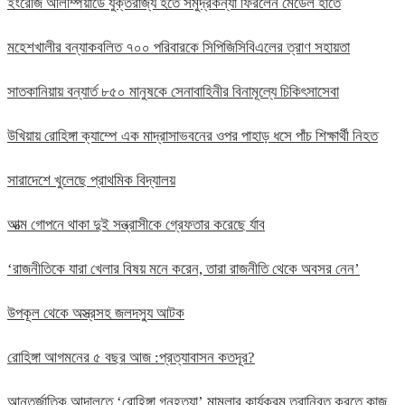
ইংরেজি অলিম্পিয়াডে যুক্তরাজ্য হতে সমুদ্রকন্যা ফিরলেন মেডেল হাতে
মহেশখালীর বন্যাকবলিত ৭০০ পরিবারকে সিপিজিসিবিএলের ত্রাণ সহায়তা
সাতকানিয়ায় বন্যার্ত ৮৫০ মানুষকে সেনাবাহিনীর বিনামূল্যে চিকিৎসাসেবা
উখিয়ায় রোহিঙ্গা ক্যাম্পে এক মাদ্রাসাভবনের ওপর পাহাড় ধসে পাঁচ শিক্ষার্থী নিহত
সারাদেশে খুলেছে প্রাথমিক বিদ্যালয়
আত্ম গোপনে থাকা দুই সন্ত্রাসীকে গ্রেফতার করেছে র্যাব
‘রাজনীতিকে যারা খেলার বিষয় মনে করেন, তারা রাজনীতি থেকে অবসর নেন’
উপকূল থেকে অস্ত্রসহ জলদস্যু আটক
রোহিঙ্গা আগমনের ৫ বছর আজ :প্রত্যাবাসন কতদূর?
আন্তর্জাতিক আদালতে ‘রোহিঙ্গা গনহত্যা’ মামলার কার্যক্রম তরান্বিত করতে কাজ