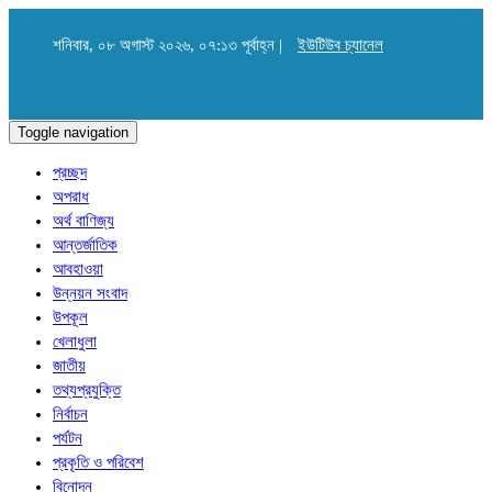
শনিবার, ০৮ অগাস্ট ২০২৬, ০৭:১৩ পূর্বাহ্ন |
ইউটিউব চ্যানেল
Toggle navigation
প্রচ্ছদ
অপরাধ
অর্থ বাণিজ্য
আন্তর্জাতিক
আবহাওয়া
উন্নয়ন সংবাদ
উপকূল
খেলাধুলা
জাতীয়
তথ্যপ্রযুক্তি
নির্বাচন
পর্যটন
প্রকৃতি ও পরিবেশ
বিনোদন