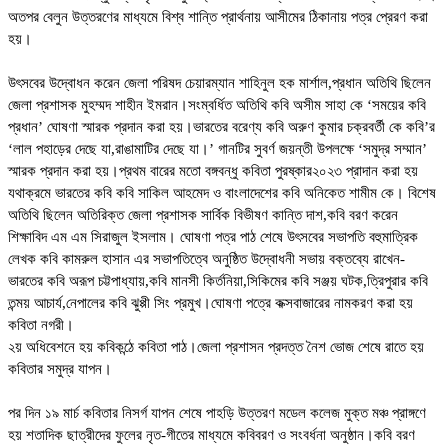
অতপর বেলুন উত্তরণের মাধ্যমে বিশ্ব শান্তি প্রার্থনায় আসীমের ঠিকানায় পত্র প্রেরণ করা
হয়।
উৎসবের উদ্বোধন করেন জেলা পরিষদ চেয়ারম্যান শাহিনুল হক মার্শাল,প্রধান অতিথি ছিলেন
জেলা প্রশাসক মুহম্মদ শাহীন ইমরান।সংম্বর্ধিত অতিথি কবি অসীম সাহা কে ‘সময়ের কবি
প্রধান’ ঘোষণা স্মারক প্রদান করা হয়।ভারতের বরেণ্য কবি অরুণ কুমার চক্রবর্তী কে কবি’র
‘লাল পহাড়ের দেছে যা,রাঙামাটির দেছে যা।’ গানটির সুবর্ণ জয়ন্তী উপলক্ষে ‘সমুদ্র সম্মান’
স্মারক প্রদান করা হয়।প্রথম বারের মতো বঙ্গবন্ধু কবিতা পুরষ্কার২০২৩ প্রাদান করা হয়
যথাক্রমে ভারতের কবি কবি সাকিল আহমেদ ও বাংলাদেশের কবি অনিকেত শামীম কে। বিশেষ
অতিথি ছিলেন অতিরিক্ত জেলা প্রশাসক সার্বিক বিভীষণ কান্তি দাশ,কবি বরণ করেন
শিক্ষাবিদ এম এম সিরাজুল ইসলাম। ঘোষণা পত্র পাঠ শেষে উৎসবের সভাপতি বহুমাত্রিক
লেখক কবি কামরুল হাসান এর সভাপতিত্বে অনুষ্ঠিত উদ্বোধনী সভায় বক্তব্যে রাখেন-
ভারতের কবি অরূপ চট্টপাধ্যায়,কবি মানসী কির্তনিয়া,সিকিমের কবি সঞ্জয় ঘটক,ত্রিপুরার কবি
তন্ময় আচার্য,নেপালের কবি ঝুপ্পী সিং প্রমুখ।ঘোষণা পত্রে কক্সবাজারের নামকরণ করা হয়
কবিতা নগরী।
২য় অধিবেশনে হয় কবিকন্ঠে কবিতা পাঠ।জেলা প্রশাসন প্রদত্ত নৈশ ভোজ শেষে রাতে হয়
কবিতার সমুদ্র যাপন।
পর দিন ১৯ মার্চ কবিতার নিসর্গ যাপন শেষে পাহড়ি উত্তরণ মডেল কলেজ মুক্ত মঞ্চ প্রাঙ্গণে
হয় শতাদিক ছাত্রীদের ফুলের নৃত-গীতের মাধ্যমে কবিবরণ ও সংবর্ধনা অনুষ্ঠান।কবি বরণ