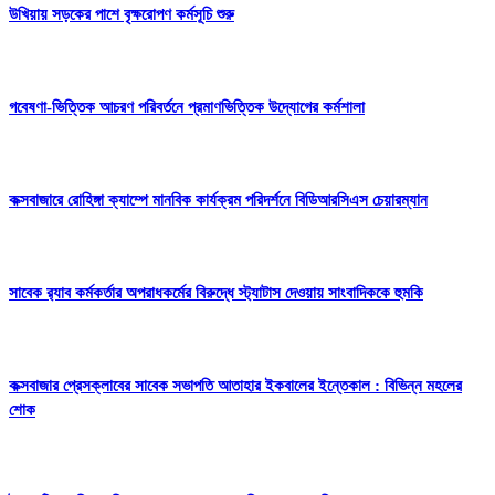
উখিয়ায় সড়কের পাশে বৃক্ষরোপণ কর্মসূচি শুরু
গবেষণা-ভিত্তিক আচরণ পরিবর্তনে প্রমাণভিত্তিক উদ্যোগের কর্মশালা
কক্সবাজারে রোহিঙ্গা ক্যাম্পে মানবিক কার্যক্রম পরিদর্শনে বিডিআরসিএস চেয়ারম্যান
সাবেক র‍্যাব কর্মকর্তার অপরাধকর্মের বিরুদ্ধে স্ট্যাটাস দেওয়ায় সাংবাদিককে হুমকি
কক্সবাজার প্রেসক্লাবের সাবেক সভাপতি আতাহার ইকবালের ইন্তেকাল : বিভিন্ন মহলের
শোক