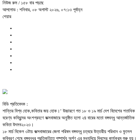
নিউজ রুম
/ ১৫৮ বার পড়ছে
আপলোড : শনিবার, ০৮ অগাস্ট ২০২৬, ০৭:১৩ পূর্বাহ্ন
শেয়ার
বিডি প্রতিবেদক :
শান্তির বিশ্ব হোক,কবিতার জয় হোক।’ উচ্চারণে গত ১৮ ও ১৯ মার্চ দেশ বিদেশের শতাধিক
বরেণ্য কবিবৃন্দের অংশগ্রহণে কক্সবাজারে অনুষ্ঠিত হলো ২য় বারের মতো বঙ্গবন্ধু আন্তর্জাতিক
কবিতা উৎসব২০২৩।
১৮ মার্চ বিকেল ৩টায় কক্সবাজারের জেলা পরিষদ বঙ্গবন্ধু চত্বরে উত্তরীয় পরিধান ও ফুলেল
কবিবরণ শেষে বঙ্গবন্ধুর প্রতিকৃতিতে পুষ্পার্ঘ্য অর্পণ এর মধ্যদিয়ে দিবসের কার্যক্রম শুরু হয়।