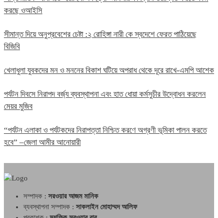
করছে ওআইসি
সীমান্ত দিয়ে অনুপ্রবেশের চেষ্টা :২ রোহিঙ্গা নারী কে স্বদেশে ফেরত পাঠিয়েছে
বিজিবি
খেলাধুলা যুবকদের মন ও মননের বিকাশ ঘটিয়ে অপরাধ থেকে দূরে রাখে-এমপি আশেক
পর্যটন দিবসে নিরাপদ বর্জ্য ব্যবস্থাপনা এবং হাত ধোয়া কর্মসুচীর উদ্বোধন করলেন
মেয়র মুজিব
“পর্যটন এলাকা ও পর্যটকদের নিরাপত্তা নিশ্চিত করণে অগ্রণী ভূমিকা পালন করতে
হবে” –জেলা আমীর আনোয়ারী
সম্পাদক :
সরওয়ার আজম মানিক
ব্যবস্থাপনা সম্পাদক :
সাকলাইন মোহাম্মদ আলিফ
প্রকাশক :
মুশফিক সরওয়ার বাবু